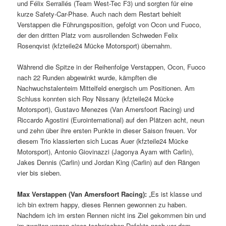
und Félix Serrallés (Team West-Tec F3) und sorgten für eine
kurze Safety-Car-Phase. Auch nach dem Restart behielt
Verstappen die Führungsposition, gefolgt von Ocon und Fuoco,
der den dritten Platz vom ausrollenden Schweden Felix
Rosenqvist (kfzteile24 Mücke Motorsport) übernahm.
Während die Spitze in der Reihenfolge Verstappen, Ocon, Fuoco
nach 22 Runden abgewinkt wurde, kämpften die
Nachwuchstalenteim Mittelfeld energisch um Positionen. Am
Schluss konnten sich Roy Nissany (kfzteile24 Mücke
Motorsport), Gustavo Menezes (Van Amersfoort Racing) und
Riccardo Agostini (Eurointernational) auf den Plätzen acht, neun
und zehn über ihre ersten Punkte in dieser Saison freuen. Vor
diesem Trio klassierten sich Lucas Auer (kfzteile24 Mücke
Motorsport), Antonio Giovinazzi (Jagonya Ayam with Carlin),
Jakes Dennis (Carlin) und Jordan King (Carlin) auf den Rängen
vier bis sieben.
Max Verstappen (Van Amersfoort Racing):
„Es ist klasse und
ich bin extrem happy, dieses Rennen gewonnen zu haben.
Nachdem ich im ersten Rennen nicht ins Ziel gekommen bin und
im zweiten wegen eines technischen Defekts noch vor dem