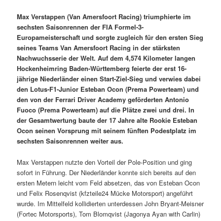
Max Verstappen (Van Amersfoort Racing) triumphierte im
sechsten Saisonrennen der FIA Formel-3-
Europameisterschaft und sorgte zugleich für den ersten Sieg
seines Teams Van Amersfoort Racing in der stärksten
Nachwuchsserie der Welt. Auf dem 4,574 Kilometer langen
Hockenheimring Baden-Württemberg feierte der erst 16-
jährige Niederländer einen Start-Ziel-Sieg und verwies dabei
den Lotus-F1-Junior Esteban Ocon (Prema Powerteam) und
den von der Ferrari Driver Academy geförderten Antonio
Fuoco (Prema Powerteam) auf die Plätze zwei und drei. In
der Gesamtwertung baute der 17 Jahre alte Rookie Esteban
Ocon seinen Vorsprung mit seinem fünften Podestplatz im
sechsten Saisonrennen weiter aus.
Max Verstappen nutzte den Vorteil der Pole-Position und ging
sofort in Führung. Der Niederländer konnte sich bereits auf den
ersten Metern leicht vom Feld absetzen, das von Esteban Ocon
und Felix Rosenqvist (kfzteile24 Mücke Motorsport) angeführt
wurde. Im Mittelfeld kollidierten unterdessen John Bryant-Meisner
(Fortec Motorsports), Tom Blomqvist (Jagonya Ayan with Carlin)