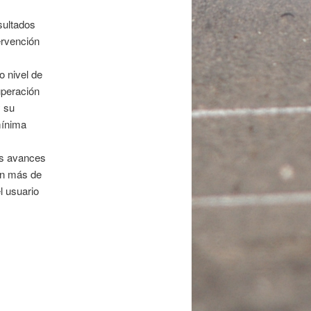
sultados
ervención
 nivel de
uperación
y su
mínima
os avances
on más de
l usuario