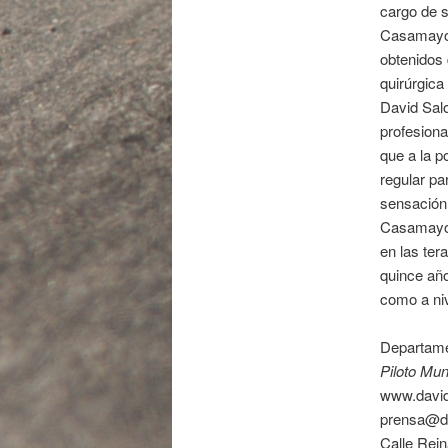
cargo de s
Casamayor
obtenidos 
quirúrgica
David Salo
profesiona
que a la p
regular pa
sensación 
Casamayor 
en las te
quince año
como a niv
Departame
Piloto Mun
www.davi
prensa@d
Calle Rei