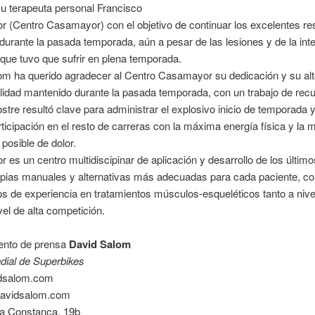
u terapeuta personal Francisco
 (Centro Casamayor) con el objetivo de continuar los excelentes re
durante la pasada temporada, aún a pesar de las lesiones y de la int
 que tuvo que sufrir en plena temporada.
m ha querido agradecer al Centro Casamayor su dedicación y su alto
lidad mantenido durante la pasada temporada, con un trabajo de rec
ostre resultó clave para administrar el explosivo inicio de temporada 
rticipación en el resto de carreras con la máxima energía física y la 
posible de dolor.
es un centro multidiscipinar de aplicación y desarrollo de los últim
rapias manuales y alternativas más adecuadas para cada paciente, c
s de experiencia en tratamientos músculos-esqueléticos tanto a nive
el de alta competición.
nto de prensa
David Salom
dial de Superbikes
dsalom.com
avidsalom.com
na Constança, 19b