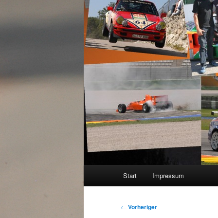
Hauptmenü
Start
Impressum
Beitragsnavigation
←
Vorheriger