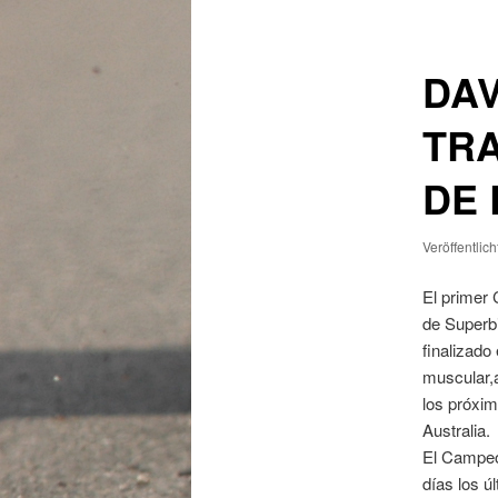
DAV
TRA
DE 
Veröffentlic
El primer
de Superbi
finalizado
muscular,a
los próxim
Australia.
El Campeó
días los ú