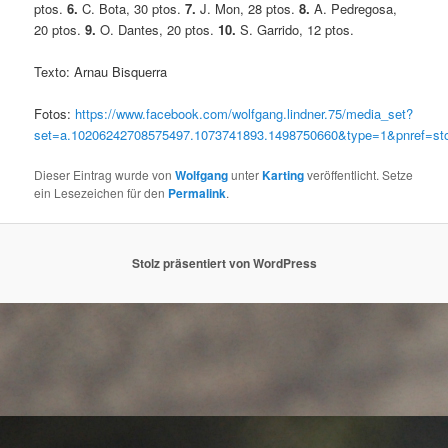
ptos.
6.
C. Bota, 30 ptos.
7.
J. Mon, 28 ptos.
8.
A. Pedregosa,
20 ptos.
9.
O. Dantes, 20 ptos.
10.
S. Garrido, 12 ptos.
Texto: Arnau Bisquerra
Fotos:
https://www.facebook.com/wolfgang.lindner.75/media_set?
set=a.10206242708575497.1073741893.1498750660&type=1&pnref=st
Dieser Eintrag wurde von
Wolfgang
unter
Karting
veröffentlicht. Setze
ein Lesezeichen für den
Permalink
.
Stolz präsentiert von WordPress