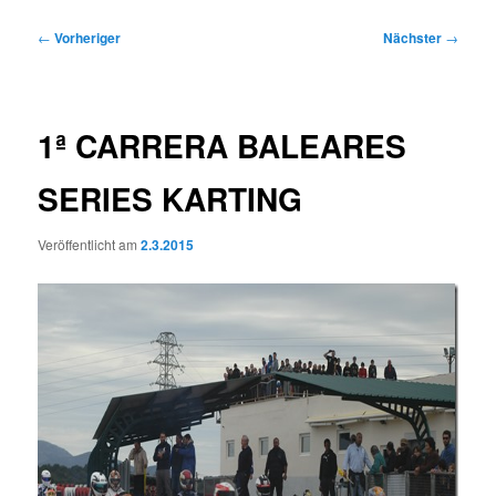
Beitragsnavigation
←
Vorheriger
Nächster
→
1ª CARRERA BALEARES
SERIES KARTING
Veröffentlicht am
2.3.2015