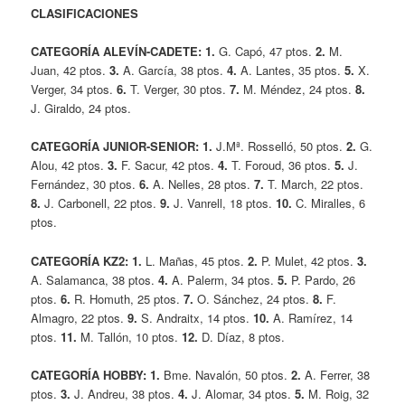
CLASIFICACIONES
CATEGORÍA ALEVÍN-CADETE: 1.
G. Capó, 47 ptos.
2.
M.
Juan, 42 ptos.
3.
A. García, 38 ptos.
4.
A. Lantes, 35 ptos.
5.
X.
Verger, 34 ptos.
6.
T. Verger, 30 ptos.
7.
M. Méndez, 24 ptos.
8.
J. Giraldo, 24 ptos.
CATEGORÍA JUNIOR-SENIOR: 1.
J.Mª. Rosselló, 50 ptos.
2.
G.
Alou, 42 ptos.
3.
F. Sacur, 42 ptos.
4.
T. Foroud, 36 ptos.
5.
J.
Fernández, 30 ptos.
6.
A. Nelles, 28 ptos.
7.
T. March, 22 ptos.
8.
J. Carbonell, 22 ptos.
9.
J. Vanrell, 18 ptos.
10.
C. Miralles, 6
ptos.
CATEGORÍA KZ2: 1.
L. Mañas, 45 ptos.
2.
P. Mulet, 42 ptos.
3.
A. Salamanca, 38 ptos.
4.
A. Palerm, 34 ptos.
5.
P. Pardo, 26
ptos.
6.
R. Homuth, 25 ptos.
7.
O. Sánchez, 24 ptos.
8.
F.
Almagro, 22 ptos.
9.
S. Andraitx, 14 ptos.
10.
A. Ramírez, 14
ptos.
11.
M. Tallón, 10 ptos.
12.
D. Díaz, 8 ptos.
CATEGORÍA HOBBY: 1.
Bme. Navalón, 50 ptos.
2.
A. Ferrer, 38
ptos.
3.
J. Andreu, 38 ptos.
4.
J. Alomar, 34 ptos.
5.
M. Roig, 32