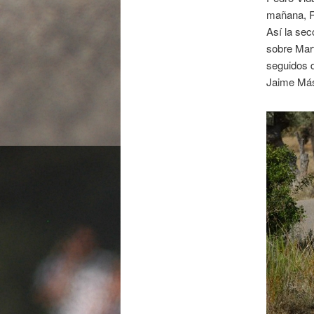
mañana, Ro
Así la se
sobre Mart
seguidos 
Jaime Más