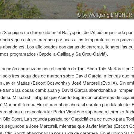
e 73 equipos se dieron cita en el Rallysprint de l’Afició organizado por
mado y que estuvo marcado por unas altas temperaturas que provoc
 abandonos. Los aficionados con ganas de carreras, llenaron las cu
amos programados (Capdella-Galilea y Sa Creu-Calviá).
 sección comenzaba con el scratch de Toni Roca-Tolo Martorell en C
on solo tres segundos de margen sobre David García, mientras que 
n Javier Matías (Escort Cosworth) y José Martorell (Evo IX). Sin e
nte tramo las cosas cambiaban y David García abandonaba al romper 
e su Mitsubishi, al igual que Alberto Seguí con problemas de caja e
é Martorell-Tomeu Fluxá marcaban ahora el scratch por delante del 
cero ahora un espectacular Pedro Vidal que superaba a Lorenzo And
 Clio Sport. La segunda pasada por Capdellá era de nuevo para Ton
os segundos a José Martorell, mientras que Javier Matías (Escort C
l (Clio Sport) abandonaban por salida de carretera. En el último Sa C