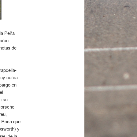
 la Peña
aron
netas de
apdella-
muy cerca
mbargo en
el
n su
Porsche,
reu,
i Roca que
osworth) y
reu de la