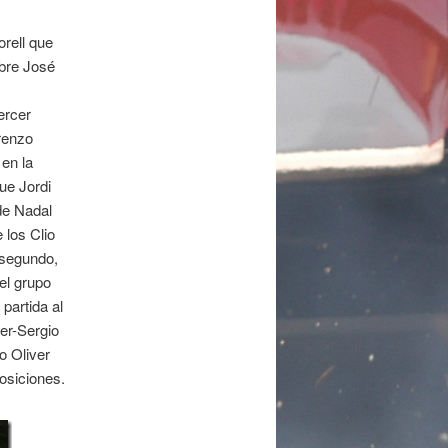
rell que
obre José
ercer
renzo
en la
ue Jordi
de Nadal
 los Clio
 segundo,
el grupo
partida al
er-Sergio
o Oliver
osiciones.