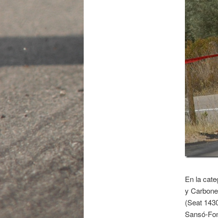
En la cate
y Carbonel
(Seat 1430
Sansó-Fon