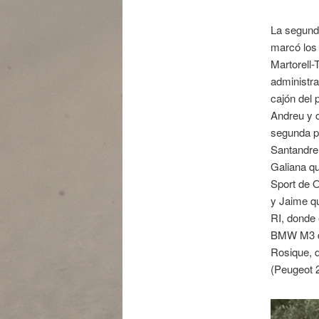
La segunda
marcó los 
Martorell-
administra
cajón del 
Andreu y c
segunda pa
Santandreu
Galiana qu
Sport de 
y Jaime qu
RI, donde 
BMW M3 de
Rosique, d
(Peugeot 