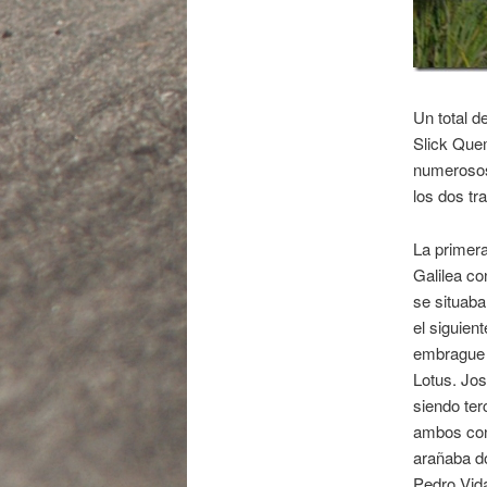
Un total d
Slick Que
numerosos
los dos tr
La primera
Galilea c
se situaba
el siguie
embrague d
Lotus. Jos
siendo ter
ambos con
arañaba d
Pedro Vida