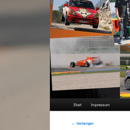
Hauptmenü
Start
Impressum
Beitragsnavigation
←
Vorheriger