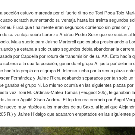
 sección estuvo marcada por el fuerte ritmo de Toni Roca-Tolo Marto
cuatro scratch aumentando su ventaja hasta los treinta segundos s
Tomeu Fluxá que finalmente eran segundos corriendo sin presión y
ndo su ventaja sobre Lorenzo Andreu-Pedro Soler que se subían al t
podio. Mala suerte para Jaime Martorell que estaba presionando a Lo
uando ya estaba a solo cuatro segundos debía abandonar la carrera 
sada por Capdella por rotura de transmisión de su AX. Esto hacía q
 subiera a la cuarta posición, ganando el grupo A, justo por delante 
e hacía lo propio en el grupo H. Intensa lucha por la sexta plaza entre
Oscar Fernández y Jaime Riera acabando separados por tan solo un
e ganaba el grupo N. Lo mismo ocurría en las siguientes plazas por 
esta vez Toni M. Ordinas-Mateu Tomás (Peugeot 205), le ganaban la 
 Jaume Aguiló-Xisco Andreu. El top ten era cerrado por Ángel Verg
e nuevo muy rápidos a los mandos de su Saxo, al igual que Alejandr
205 R.) y Jaime Hidalgo que acabaron empatados en las siguientes p