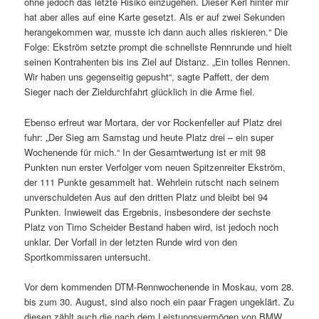
ohne jedoch das letzte Risiko einzugehen. Dieser Kerl hinter mir
hat aber alles auf eine Karte gesetzt. Als er auf zwei Sekunden
herangekommen war, musste ich dann auch alles riskieren.“ Die
Folge: Ekström setzte prompt die schnellste Rennrunde und hielt
seinen Kontrahenten bis ins Ziel auf Distanz. „Ein tolles Rennen.
Wir haben uns gegenseitig gepusht“, sagte Paffett, der dem
Sieger nach der Zieldurchfahrt glücklich in die Arme fiel.
Ebenso erfreut war Mortara, der vor Rockenfeller auf Platz drei
fuhr: „Der Sieg am Samstag und heute Platz drei – ein super
Wochenende für mich.“ In der Gesamtwertung ist er mit 98
Punkten nun erster Verfolger vom neuen Spitzenreiter Ekström,
der 111 Punkte gesammelt hat. Wehrlein rutscht nach seinem
unverschuldeten Aus auf den dritten Platz und bleibt bei 94
Punkten. Inwieweit das Ergebnis, insbesondere der sechste
Platz von Timo Scheider Bestand haben wird, ist jedoch noch
unklar. Der Vorfall in der letzten Runde wird von den
Sportkommissaren untersucht.
Vor dem kommenden DTM-Rennwochenende in Moskau, vom 28.
bis zum 30. August, sind also noch ein paar Fragen ungeklärt. Zu
diesen zählt auch die nach dem Leistungsvermögen von BMW.