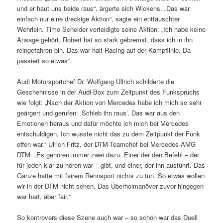
und er haut uns beide raus“, ärgerte sich Wickens. „Das war
einfach nur eine dreckige Aktion“, sagte ein enttäuschter
Wehrlein. Timo Scheider verteidigte seine Aktion: „Ich habe keine
Ansage gehört. Robert hat so stark gebremst, dass ich in ihn
reingefahren bin. Das war halt Racing auf der Kampflinie. Da
passiert so etwas“.
Audi Motorsportchef Dr. Wolfgang Ullrich schilderte die
Geschehnisse in der Audi-Box zum Zeitpunkt des Funkspruchs
wie folgt: „Nach der Aktion von Mercedes habe ich mich so sehr
geärgert und gerufen: ‚Schieb ihn raus’. Das war aus den
Emotionen heraus und dafür möchte ich mich bei Mercedes
entschuldigen. Ich wusste nicht das zu dem Zeitpunkt der Funk
offen war.“ Ulrich Fritz, der DTM-Teamchef bei Mercedes-AMG
DTM: „Es gehören immer zwei dazu. Einer der den Befehl – der
für jeden klar zu hören war – gibt, und einer, der ihn ausführt. Das
Ganze hatte mit fairem Rennsport nichts zu tun. So etwas wollen
wir in der DTM nicht sehen. Das Überholmanöver zuvor hingegen
war hart, aber fair.“
So kontrovers diese Szene auch war – so schön war das Duell