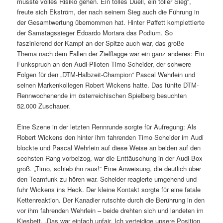
musste volles Risiko gehen. Ein tolles Duell, ein toller Sieg“,
freute sich Ekström, der nach seinem Sieg auch die Führung in
der Gesamtwertung übernommen hat. Hinter Paffett komplettierte
der Samstagssieger Edoardo Mortara das Podium. So
faszinierend der Kampf an der Spitze auch war, das große
Thema nach dem Fallen der Zielflagge war ein ganz anderes: Ein
Funkspruch an den Audi-Piloten Timo Scheider, der schwere
Folgen für den „DTM-Halbzeit-Champion“ Pascal Wehrlein und
seinen Markenkollegen Robert Wickens hatte. Das fünfte DTM-
Rennwochenende im österreichischen Spielberg besuchten
52.000 Zuschauer.
Eine Szene in der letzten Rennrunde sorgte für Aufregung: Als
Robert Wickens den hinter ihm fahrenden Timo Scheider im Audi
blockte und Pascal Wehrlein auf diese Weise an beiden auf den
sechsten Rang vorbeizog, war die Enttäuschung in der Audi-Box
groß. „Timo, schieb ihn raus!“ Eine Anweisung, die deutlich über
den Teamfunk zu hören war. Scheider reagierte umgehend und
fuhr Wickens ins Heck. Der kleine Kontakt sorgte für eine fatale
Kettenreaktion. Der Kanadier rutschte durch die Berührung in den
vor ihm fahrenden Wehrlein – beide drehten sich und landeten im
Kiesbett. „Das war einfach unfair. Ich verteidige unsere Position