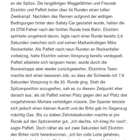
an der Spitze. Die langjährigen Weggefährten und Freunde
Ekström und Paffett boten über 34 Runden einen tollen
Zweikampf. Nachdem das Rennen aufgrund der widrigen
Bedingungen hinter dem Safety-Car gestartet wurde, hatten die
24 DTM-Fahrer nach der fünften Runde freie Bahn. Ekström
sprintete umgehend davon, legte nach einer Runde bereits 2,6
Sekunden zwischen sich und seinen Markenkollegen Mike
Rockenfeller. Als Paffett nach neun Runden an Rockenfeller
vorbeizog, hatte Ekström seinen Vorsprung bereits verdoppelt.
Paffett arbeitete sich langsam heran, wurde durch die
Boxenstopps aber wieder zurückgeworfen. Ekströms Team
machte dort einen besseren Job, so dass der Schwede mit 7,6
Sekunden Vorsprung in die 20. Runde ging. Statt die
Spitzenposition anzugreifen, sah es zu diesem Zeitpunkt eher
danach aus, als ob Paffett seinen Platz gegen den auf Platz drei
vorgefahrenen Mortara verteidigen müsste. Der Spanier leistete
sich jedoch einen kleinen Ausritt und der Brite gab im Gegenzug
mächtig Gas. Bis zu sieben Zehntelsekunden machte er pro
Runde auf den Spitzenreiter gut. „Ich dachte, ich krieg ihn noch“,
sagte Paffett. Doch näher als auf zwei Sekunden ließ Ekström
den Briten nicht herankommen. „Ich bin volle Lotte gefahren,