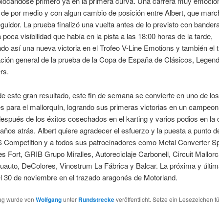
colocandose primero ya en la primera curva. Una carrera muy emocio
 de por medio y con algun cambio de posición entre Albert, que marc
guidor. La prueba finalizó una vuelta antes de lo previsto con bandera
a poca visibilidad que había en la pista a las 18:00 horas de la tarde,
do así una nueva victoria en el Trofeo V-Line Emotions y también el t
cación general de la prueba de la Copa de España de Clásicos, Legen
rs.
 este gran resultado, este fin de semana se convierte en uno de lo
s para el mallorquín, logrando sus primeras victorias en un campeon
espués de los éxitos cosechados en el karting y varios podios en la 
ños atrás. Albert quiere agradecer el esfuerzo y la puesta a punto d
S Competition y a todos sus patrocinadores como Metal Converter Sp
 Fort, GRIB Grupo Miralles, Autoreciclaje Carbonell, Circuit Mallorca
uauto, DeColores, Vinostrum La Fábrica y Balcar. La próxima y última
l 30 de noviembre en el trazado aragonés de Motorland.
rag wurde von
Wolfgang
unter
Rundstrecke
veröffentlicht. Setze ein Lesezeichen f