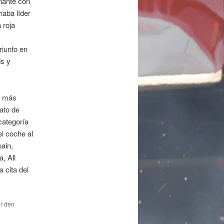
nante con
haba líder
 roja
riunfo en
ds y
s más
ato de
categoría
el coche al
ain,
, All
 cita del
ür den