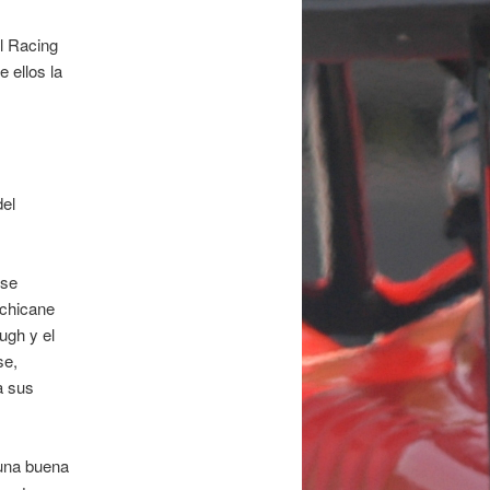
l Racing
 ellos la
del
 se
 chicane
ugh y el
se,
a sus
 una buena