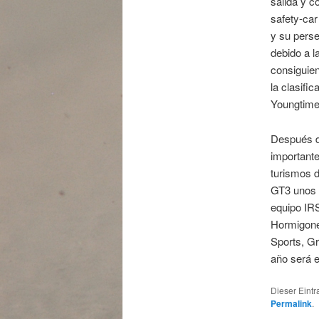
salida y 
safety-car
y su perse
debido a l
consiguien
la clasifi
Youngtime
Después de
importante
turismos d
GT3 unos a
equipo IR
Hormigones
Sports, Gr
año será e
Dieser Eint
Permalink
.