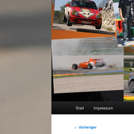
Hauptmenü
Start
Impressum
Beitragsnavigation
←
Vorheriger