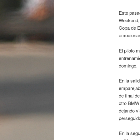
Este pasad
Weekend, m
Copa de Es
emocionan
El piloto 
entrenamie
domingo.
En la sali
emparejaba
de final d
otro BMW 3
dejando vi
perseguido
En la segu