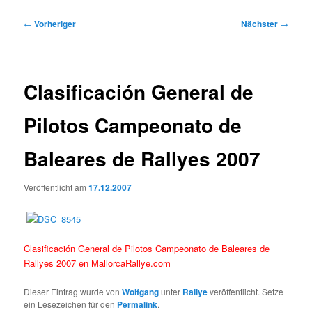
Beitragsnavigation
←
Vorheriger
Nächster
→
Clasificación General de
Pilotos Campeonato de
Baleares de Rallyes 2007
Veröffentlicht am
17.12.2007
Clasificación General de Pilotos Campeonato de Baleares de
Rallyes 2007 en MallorcaRallye.com
Dieser Eintrag wurde von
Wolfgang
unter
Rallye
veröffentlicht. Setze
ein Lesezeichen für den
Permalink
.