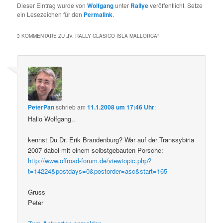
Dieser Eintrag wurde von
Wolfgang
unter
Rallye
veröffentlicht. Setze
ein Lesezeichen für den
Permalink
.
3 KOMMENTARE ZU „
IV. RALLY CLASICO ISLA MALLORCA
“
PeterPan
schrieb
am
11.1.2008 um 17:46 Uhr
:
Hallo Wolfgang..
kennst Du Dr. Erik Brandenburg? War auf der Transsybiria
2007 dabei mit einem selbstgebauten Porsche:
http://www.offroad-forum.de/viewtopic.php?
t=14224&postdays=0&postorder=asc&start=165
Gruss
Peter