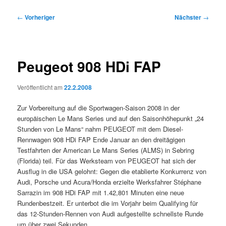
Beitragsnavigation
←
Vorheriger
Nächster
→
Peugeot 908 HDi FAP
Veröffentlicht am
22.2.2008
Zur Vorbereitung auf die Sportwagen-Saison 2008 in der
europäischen Le Mans Series und auf den Saisonhöhepunkt „24
Stunden von Le Mans“ nahm PEUGEOT mit dem Diesel-
Rennwagen 908 HDi FAP Ende Januar an den dreitägigen
Testfahrten der American Le Mans Series (ALMS) in Sebring
(Florida) teil. Für das Werksteam von PEUGEOT hat sich der
Ausflug in die USA gelohnt: Gegen die etablierte Konkurrenz von
Audi, Porsche und Acura/Honda erzielte Werksfahrer Stéphane
Sarrazin im 908 HDi FAP mit 1.42,801 Minuten eine neue
Rundenbestzeit. Er unterbot die im Vorjahr beim Qualifying für
das 12-Stunden-Rennen von Audi aufgestellte schnellste Runde
um über zwei Sekunden.