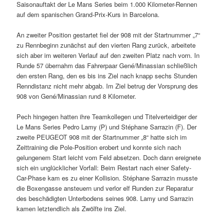
Saisonauftakt der Le Mans Series beim 1.000 Kilometer-Rennen
auf dem spanischen Grand-Prix-Kurs in Barcelona.
An zweiter Position gestartet fiel der 908 mit der Startnummer „7“
zu Rennbeginn zunächst auf den vierten Rang zurück, arbeitete
sich aber im weiteren Verlauf auf den zweiten Platz nach vorn. In
Runde 57 übernahm das Fahrerpaar Gené/Minassian schließlich
den ersten Rang, den es bis ins Ziel nach knapp sechs Stunden
Renndistanz nicht mehr abgab. Im Ziel betrug der Vorsprung des
908 von Gené/Minassian rund 8 Kilometer.
Pech hingegen hatten ihre Teamkollegen und Titelverteidiger der
Le Mans Series Pedro Lamy (P) und Stéphane Sarrazin (F). Der
zweite PEUGEOT 908 mit der Startnummer „8“ hatte sich im
Zeittraining die Pole-Position erobert und konnte sich nach
gelungenem Start leicht vom Feld absetzen. Doch dann ereignete
sich ein unglücklicher Vorfall: Beim Restart nach einer Safety-
Car-Phase kam es zu einer Kollision. Stéphane Sarrazin musste
die Boxengasse ansteuern und verlor elf Runden zur Reparatur
des beschädigten Unterbodens seines 908. Lamy und Sarrazin
kamen letztendlich als Zwölfte ins Ziel.