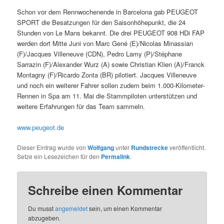
Schon vor dem Rennwochenende in Barcelona gab PEUGEOT
SPORT die Besatzungen für den Saisonhöhepunkt, die 24
Stunden von Le Mans bekannt. Die drei PEUGEOT 908 HDi FAP
werden dort Mitte Juni von Marc Gené (E)/Nicolas Minassian
(F)/Jacques Villeneuve (CDN), Pedro Lamy (P)/Stéphane
Sarrazin (F)/Alexander Wurz (A) sowie Christian Klien (A)/Franck
Montagny (F)/Ricardo Zonta (BR) pilotiert. Jacques Villeneuve
und noch ein weiterer Fahrer sollen zudem beim 1.000-Kilometer-
Rennen in Spa am 11. Mai die Stammpiloten unterstützen und
weitere Erfahrungen für das Team sammeln.
www.peugeot.de
Dieser Eintrag wurde von
Wolfgang
unter
Rundstrecke
veröffentlicht.
Setze ein Lesezeichen für den
Permalink
.
Schreibe einen Kommentar
Du musst
angemeldet
sein, um einen Kommentar
abzugeben.