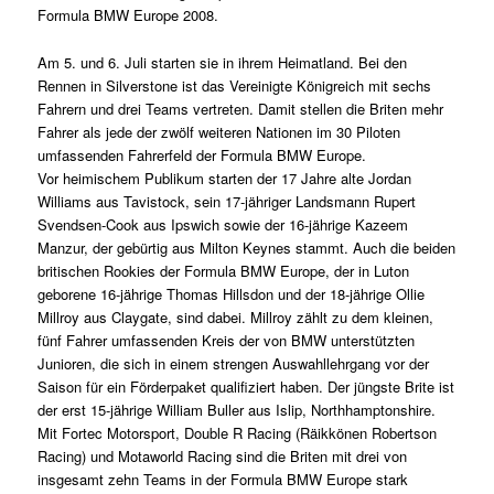
Formula BMW Europe 2008.
Am 5. und 6. Juli starten sie in ihrem Heimatland. Bei den
Rennen in Silverstone ist das Vereinigte Königreich mit sechs
Fahrern und drei Teams vertreten. Damit stellen die Briten mehr
Fahrer als jede der zwölf weiteren Nationen im 30 Piloten
umfassenden Fahrerfeld der Formula BMW Europe.
Vor heimischem Publikum starten der 17 Jahre alte Jordan
Williams aus Tavistock, sein 17-jähriger Landsmann Rupert
Svendsen-Cook aus Ipswich sowie der 16-jährige Kazeem
Manzur, der gebürtig aus Milton Keynes stammt. Auch die beiden
britischen Rookies der Formula BMW Europe, der in Luton
geborene 16-jährige Thomas Hillsdon und der 18-jährige Ollie
Millroy aus Claygate, sind dabei. Millroy zählt zu dem kleinen,
fünf Fahrer umfassenden Kreis der von BMW unterstützten
Junioren, die sich in einem strengen Auswahllehrgang vor der
Saison für ein Förderpaket qualifiziert haben. Der jüngste Brite ist
der erst 15-jährige William Buller aus Islip, Northhamptonshire.
Mit Fortec Motorsport, Double R Racing (Räikkönen Robertson
Racing) und Motaworld Racing sind die Briten mit drei von
insgesamt zehn Teams in der Formula BMW Europe stark