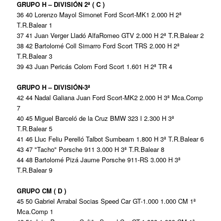
GRUPO H – DIVISIÓN 2ª ( C )
36 40 Lorenzo Mayol Simonet Ford Scort-MK1 2.000 H 2ª
T.R.Balear 1
37 41 Juan Verger Lladó AlfaRomeo GTV 2.000 H 2ª T.R.Balear 2
38 42 Bartolomé Coll Simarro Ford Scort TRS 2.000 H 2ª
T.R.Balear 3
39 43 Juan Pericás Colom Ford Scort 1.601 H 2ª TR 4
GRUPO H – DIVISIÓN-3ª
42 44 Nadal Galiana Juan Ford Scort-MK2 2.000 H 3ª Mca.Comp
7
40 45 Miguel Barceló de la Cruz BMW 323 I 2.300 H 3ª
T.R.Balear 5
41 46 Lluc Feliu Perelló Talbot Sumbeam 1.800 H 3ª T.R.Balear 6
43 47 "Tacho" Porsche 911 3.000 H 3ª T.R.Balear 8
44 48 Bartolomé Pizá Jaume Porsche 911-RS 3.000 H 3ª
T.R.Balear 9
GRUPO CM ( D )
45 50 Gabriel Arrabal Socias Speed Car GT-1.000 1.000 CM 1ª
Mca.Comp 1