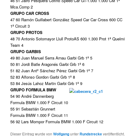
46 51 Jairo Pesquera Cofiño Speed Car GT-1.000 1.000 CM 1ª
Mca.Comp 2
GRUPO CAR CROSS
47 60 Ramón Guillabert González Speed Car Car Cross 600 CC
1ª Circuit 3
GRUPO PROTOS
48 70 Antonio Sotomayor Llull ProtoAS 600 1.300 Prot 1ª Quelmi
Team 4
GRUPO GARBIS
49 80 Juan Manuel Serra Arnau Garbi Grb 1ª 5
50 81 Jordi Batle Aragonés Garbi Grb 1ª 6
51 82 Juan Antº Sánchez Pérez Garbi Grb 1ª 7
52 83 Alfonso Gordon Garbi Grb 1ª 8
53 84 Jesús Lahoz Martin Garbi Grb 1ª 9
GRUPO FORMULA BMW
54 90 André Dannenberg
Formula BMW 1.000 F Circuit 10
55 91 Sebastián Grunnert
Formula BMW 1.000 F Circuit 11
56 92 Lars Mompor Formula BMW 1.000 F Circuit 12
Dieser Eintrag wurde von
Wolfgang
unter
Rundstrecke
veröffentlicht.