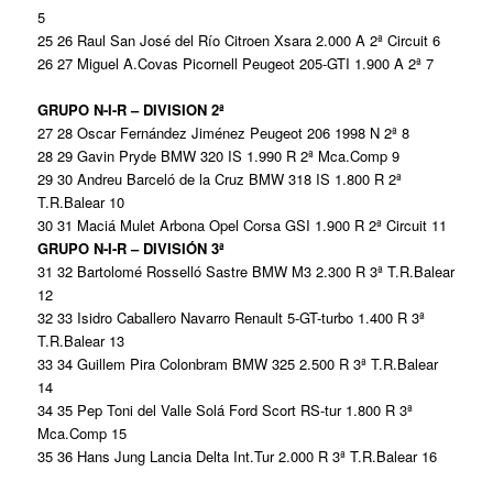
5
25 26 Raul San José del Río Citroen Xsara 2.000 A 2ª Circuit 6
26 27 Miguel A.Covas Picornell Peugeot 205-GTI 1.900 A 2ª 7
GRUPO N-I-R – DIVISION 2ª
27 28 Oscar Fernández Jiménez Peugeot 206 1998 N 2ª 8
28 29 Gavin Pryde BMW 320 IS 1.990 R 2ª Mca.Comp 9
29 30 Andreu Barceló de la Cruz BMW 318 IS 1.800 R 2ª
T.R.Balear 10
30 31 Maciá Mulet Arbona Opel Corsa GSI 1.900 R 2ª Circuit 11
GRUPO N-I-R – DIVISIÓN 3ª
31 32 Bartolomé Rosselló Sastre BMW M3 2.300 R 3ª T.R.Balear
12
32 33 Isidro Caballero Navarro Renault 5-GT-turbo 1.400 R 3ª
T.R.Balear 13
33 34 Guillem Pira Colonbram BMW 325 2.500 R 3ª T.R.Balear
14
34 35 Pep Toni del Valle Solá Ford Scort RS-tur 1.800 R 3ª
Mca.Comp 15
35 36 Hans Jung Lancia Delta Int.Tur 2.000 R 3ª T.R.Balear 16