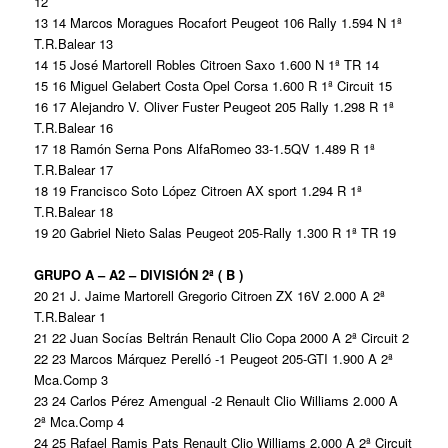
12
13 14 Marcos Moragues Rocafort Peugeot 106 Rally 1.594 N 1ª
T.R.Balear 13
14 15 José Martorell Robles Citroen Saxo 1.600 N 1ª TR 14
15 16 Miguel Gelabert Costa Opel Corsa 1.600 R 1ª Circuit 15
16 17 Alejandro V. Oliver Fuster Peugeot 205 Rally 1.298 R 1ª
T.R.Balear 16
17 18 Ramón Serna Pons AlfaRomeo 33-1.5QV 1.489 R 1ª
T.R.Balear 17
18 19 Francisco Soto López Citroen AX sport 1.294 R 1ª
T.R.Balear 18
19 20 Gabriel Nieto Salas Peugeot 205-Rally 1.300 R 1ª TR 19
GRUPO A – A2 – DIVISIÓN 2ª ( B )
20 21 J. Jaime Martorell Gregorio Citroen ZX 16V 2.000 A 2ª
T.R.Balear 1
21 22 Juan Socías Beltrán Renault Clio Copa 2000 A 2ª Circuit 2
22 23 Marcos Márquez Perelló -1 Peugeot 205-GTI 1.900 A 2ª
Mca.Comp 3
23 24 Carlos Pérez Amengual -2 Renault Clio Williams 2.000 A
2ª Mca.Comp 4
24 25 Rafael Ramis Pats Renault Clio Williams 2.000 A 2ª Circuit