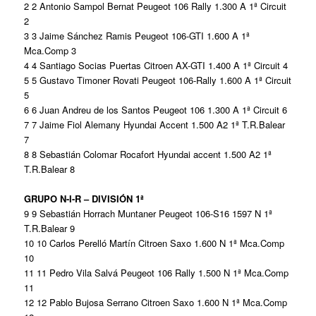
2 2 Antonio Sampol Bernat Peugeot 106 Rally 1.300 A 1ª Circuit
2
3 3 Jaime Sánchez Ramis Peugeot 106-GTI 1.600 A 1ª
Mca.Comp 3
4 4 Santiago Socias Puertas Citroen AX-GTI 1.400 A 1ª Circuit 4
5 5 Gustavo Timoner Rovati Peugeot 106-Rally 1.600 A 1ª Circuit
5
6 6 Juan Andreu de los Santos Peugeot 106 1.300 A 1ª Circuit 6
7 7 Jaime Fiol Alemany Hyundai Accent 1.500 A2 1ª T.R.Balear
7
8 8 Sebastián Colomar Rocafort Hyundai accent 1.500 A2 1ª
T.R.Balear 8
GRUPO N-I-R – DIVISIÓN 1ª
9 9 Sebastián Horrach Muntaner Peugeot 106-S16 1597 N 1ª
T.R.Balear 9
10 10 Carlos Perelló Martín Citroen Saxo 1.600 N 1ª Mca.Comp
10
11 11 Pedro Vila Salvá Peugeot 106 Rally 1.500 N 1ª Mca.Comp
11
12 12 Pablo Bujosa Serrano Citroen Saxo 1.600 N 1ª Mca.Comp