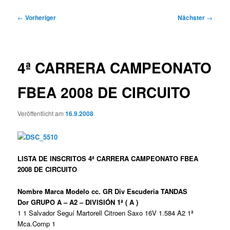
Beitragsnavigation
←
Vorheriger
Nächster
→
4ª CARRERA CAMPEONATO
FBEA 2008 DE CIRCUITO
Veröffentlicht am
16.9.2008
LISTA DE INSCRITOS 4ª CARRERA CAMPEONATO FBEA
2008 DE CIRCUITO
Nombre Marca Modelo cc. GR Div Escuderia TANDAS
Dor GRUPO A – A2 – DIVISIÓN 1ª ( A )
1 1 Salvador Seguí Martorell Citroen Saxo 16V 1.584 A2 1ª
Mca.Comp 1