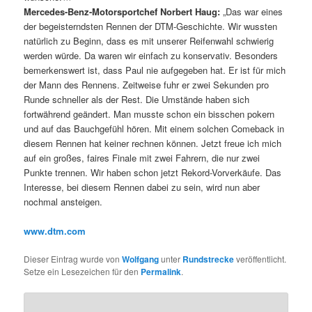
Mercedes-Benz-Motorsportchef Norbert Haug:
„Das war eines
der begeisterndsten Rennen der DTM-Geschichte. Wir wussten
natürlich zu Beginn, dass es mit unserer Reifenwahl schwierig
werden würde. Da waren wir einfach zu konservativ. Besonders
bemerkenswert ist, dass Paul nie aufgegeben hat. Er ist für mich
der Mann des Rennens. Zeitweise fuhr er zwei Sekunden pro
Runde schneller als der Rest. Die Umstände haben sich
fortwährend geändert. Man musste schon ein bisschen pokern
und auf das Bauchgefühl hören. Mit einem solchen Comeback in
diesem Rennen hat keiner rechnen können. Jetzt freue ich mich
auf ein großes, faires Finale mit zwei Fahrern, die nur zwei
Punkte trennen. Wir haben schon jetzt Rekord-Vorverkäufe. Das
Interesse, bei diesem Rennen dabei zu sein, wird nun aber
nochmal ansteigen.
www.dtm.com
Dieser Eintrag wurde von
Wolfgang
unter
Rundstrecke
veröffentlicht.
Setze ein Lesezeichen für den
Permalink
.