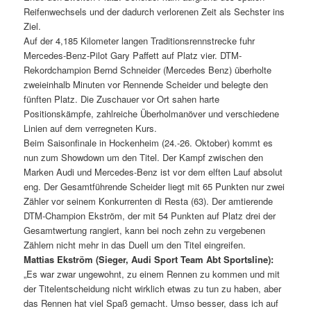
Reifenwechsels und der dadurch verlorenen Zeit als Sechster ins
Ziel.
Auf der 4,185 Kilometer langen Traditionsrennstrecke fuhr
Mercedes-Benz-Pilot Gary Paffett auf Platz vier. DTM-
Rekordchampion Bernd Schneider (Mercedes Benz) überholte
zweieinhalb Minuten vor Rennende Scheider und belegte den
fünften Platz. Die Zuschauer vor Ort sahen harte
Positionskämpfe, zahlreiche Überholmanöver und verschiedene
Linien auf dem verregneten Kurs.
Beim Saisonfinale in Hockenheim (24.-26. Oktober) kommt es
nun zum Showdown um den Titel. Der Kampf zwischen den
Marken Audi und Mercedes-Benz ist vor dem elften Lauf absolut
eng. Der Gesamtführende Scheider liegt mit 65 Punkten nur zwei
Zähler vor seinem Konkurrenten di Resta (63). Der amtierende
DTM-Champion Ekström, der mit 54 Punkten auf Platz drei der
Gesamtwertung rangiert, kann bei noch zehn zu vergebenen
Zählern nicht mehr in das Duell um den Titel eingreifen.
Mattias Ekström (Sieger, Audi Sport Team Abt Sportsline):
„Es war zwar ungewohnt, zu einem Rennen zu kommen und mit
der Titelentscheidung nicht wirklich etwas zu tun zu haben, aber
das Rennen hat viel Spaß gemacht. Umso besser, dass ich auf