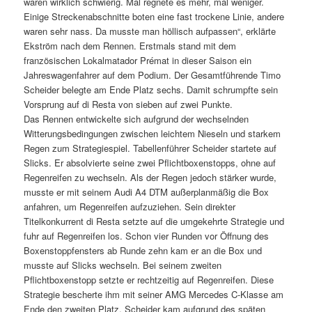
waren wirklich schwierig. Mal regnete es mehr, mal weniger.
Einige Streckenabschnitte boten eine fast trockene Linie, andere
waren sehr nass. Da musste man höllisch aufpassen“, erklärte
Ekström nach dem Rennen. Erstmals stand mit dem
französischen Lokalmatador Prémat in dieser Saison ein
Jahreswagenfahrer auf dem Podium. Der Gesamtführende Timo
Scheider belegte am Ende Platz sechs. Damit schrumpfte sein
Vorsprung auf di Resta von sieben auf zwei Punkte.
Das Rennen entwickelte sich aufgrund der wechselnden
Witterungsbedingungen zwischen leichtem Nieseln und starkem
Regen zum Strategiespiel. Tabellenführer Scheider startete auf
Slicks. Er absolvierte seine zwei Pflichtboxenstopps, ohne auf
Regenreifen zu wechseln. Als der Regen jedoch stärker wurde,
musste er mit seinem Audi A4 DTM außerplanmäßig die Box
anfahren, um Regenreifen aufzuziehen. Sein direkter
Titelkonkurrent di Resta setzte auf die umgekehrte Strategie und
fuhr auf Regenreifen los. Schon vier Runden vor Öffnung des
Boxenstoppfensters ab Runde zehn kam er an die Box und
musste auf Slicks wechseln. Bei seinem zweiten
Pflichtboxenstopp setzte er rechtzeitig auf Regenreifen. Diese
Strategie bescherte ihm mit seiner AMG Mercedes C-Klasse am
Ende den zweiten Platz. Scheider kam aufgrund des späten