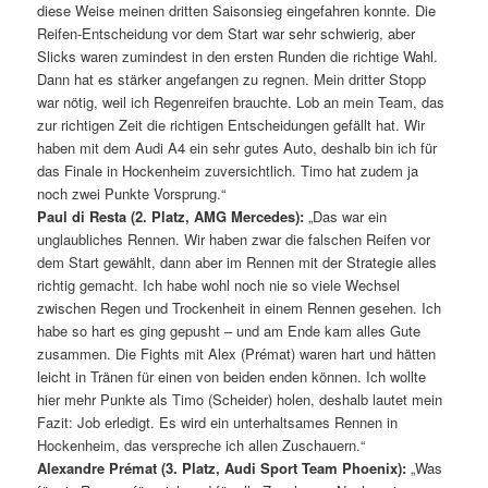
diese Weise meinen dritten Saisonsieg eingefahren konnte. Die
Reifen-Entscheidung vor dem Start war sehr schwierig, aber
Slicks waren zumindest in den ersten Runden die richtige Wahl.
Dann hat es stärker angefangen zu regnen. Mein dritter Stopp
war nötig, weil ich Regenreifen brauchte. Lob an mein Team, das
zur richtigen Zeit die richtigen Entscheidungen gefällt hat. Wir
haben mit dem Audi A4 ein sehr gutes Auto, deshalb bin ich für
das Finale in Hockenheim zuversichtlich. Timo hat zudem ja
noch zwei Punkte Vorsprung.“
Paul di Resta (2. Platz, AMG Mercedes):
„Das war ein
unglaubliches Rennen. Wir haben zwar die falschen Reifen vor
dem Start gewählt, dann aber im Rennen mit der Strategie alles
richtig gemacht. Ich habe wohl noch nie so viele Wechsel
zwischen Regen und Trockenheit in einem Rennen gesehen. Ich
habe so hart es ging gepusht – und am Ende kam alles Gute
zusammen. Die Fights mit Alex (Prémat) waren hart und hätten
leicht in Tränen für einen von beiden enden können. Ich wollte
hier mehr Punkte als Timo (Scheider) holen, deshalb lautet mein
Fazit: Job erledigt. Es wird ein unterhaltsames Rennen in
Hockenheim, das verspreche ich allen Zuschauern.“
Alexandre Prémat (3. Platz, Audi Sport Team Phoenix):
„Was