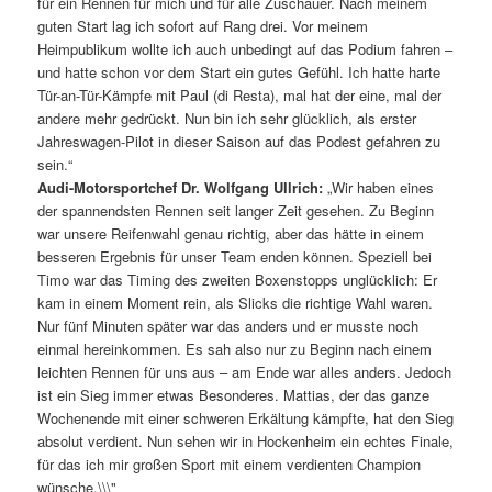
für ein Rennen für mich und für alle Zuschauer. Nach meinem
guten Start lag ich sofort auf Rang drei. Vor meinem
Heimpublikum wollte ich auch unbedingt auf das Podium fahren –
und hatte schon vor dem Start ein gutes Gefühl. Ich hatte harte
Tür-an-Tür-Kämpfe mit Paul (di Resta), mal hat der eine, mal der
andere mehr gedrückt. Nun bin ich sehr glücklich, als erster
Jahreswagen-Pilot in dieser Saison auf das Podest gefahren zu
sein.“
Audi-Motorsportchef Dr. Wolfgang Ullrich:
„Wir haben eines
der spannendsten Rennen seit langer Zeit gesehen. Zu Beginn
war unsere Reifenwahl genau richtig, aber das hätte in einem
besseren Ergebnis für unser Team enden können. Speziell bei
Timo war das Timing des zweiten Boxenstopps unglücklich: Er
kam in einem Moment rein, als Slicks die richtige Wahl waren.
Nur fünf Minuten später war das anders und er musste noch
einmal hereinkommen. Es sah also nur zu Beginn nach einem
leichten Rennen für uns aus – am Ende war alles anders. Jedoch
ist ein Sieg immer etwas Besonderes. Mattias, der das ganze
Wochenende mit einer schweren Erkältung kämpfte, hat den Sieg
absolut verdient. Nun sehen wir in Hockenheim ein echtes Finale,
für das ich mir großen Sport mit einem verdienten Champion
wünsche.\\\"