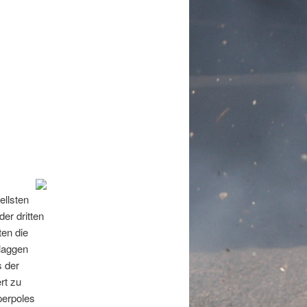
ellsten
er dritten
ten die
laggen
 der
rt zu
perpoles