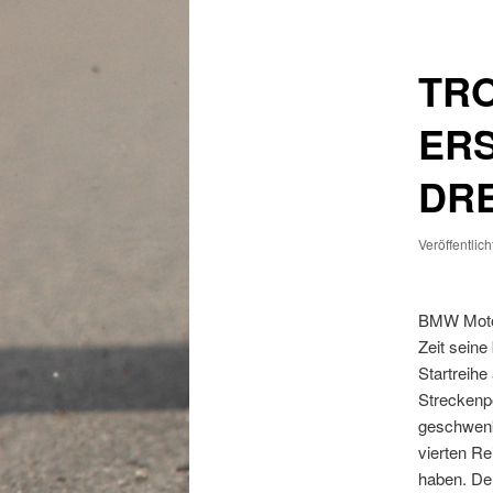
TR
ERS
DRE
Veröffentlic
BMW Motorr
Zeit sein
Startreihe
Streckenp
geschwenk
vierten Re
haben. De