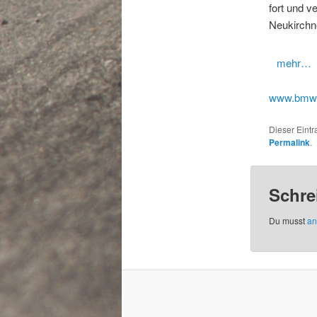
fort und v
Neukirchne
mehr…
www.bmw-
Dieser Eint
Permalink
.
Schre
Du musst
an