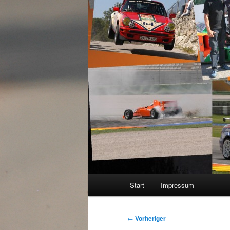
Hauptmenü
Start
Impressum
Beitragsnavigation
←
Vorheriger