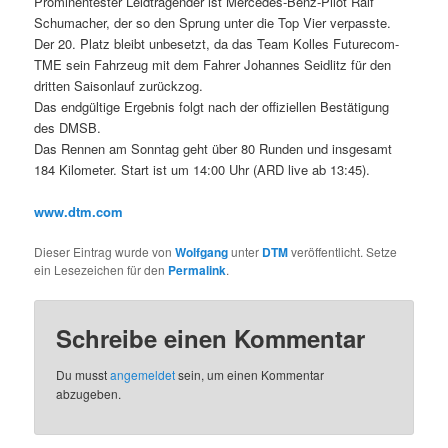
Prominentester Leidtragender ist Mercedes-Benz-Pilot Ralf
Schumacher, der so den Sprung unter die Top Vier verpasste.
Der 20. Platz bleibt unbesetzt, da das Team Kolles Futurecom-
TME sein Fahrzeug mit dem Fahrer Johannes Seidlitz für den
dritten Saisonlauf zurückzog.
Das endgültige Ergebnis folgt nach der offiziellen Bestätigung
des DMSB.
Das Rennen am Sonntag geht über 80 Runden und insgesamt
184 Kilometer. Start ist um 14:00 Uhr (ARD live ab 13:45).
www.dtm.com
Dieser Eintrag wurde von
Wolfgang
unter
DTM
veröffentlicht. Setze
ein Lesezeichen für den
Permalink
.
Schreibe einen Kommentar
Du musst
angemeldet
sein, um einen Kommentar
abzugeben.