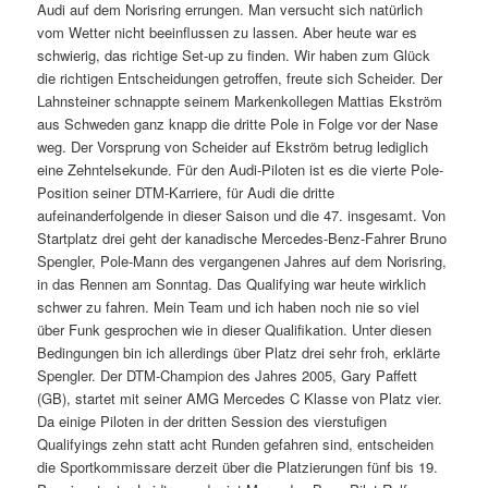
Audi auf dem Norisring errungen. Man versucht sich natürlich
vom Wetter nicht beeinflussen zu lassen. Aber heute war es
schwierig, das richtige Set-up zu finden. Wir haben zum Glück
die richtigen Entscheidungen getroffen, freute sich Scheider. Der
Lahnsteiner schnappte seinem Markenkollegen Mattias Ekström
aus Schweden ganz knapp die dritte Pole in Folge vor der Nase
weg. Der Vorsprung von Scheider auf Ekström betrug lediglich
eine Zehntelsekunde. Für den Audi-Piloten ist es die vierte Pole-
Position seiner DTM-Karriere, für Audi die dritte
aufeinanderfolgende in dieser Saison und die 47. insgesamt. Von
Startplatz drei geht der kanadische Mercedes-Benz-Fahrer Bruno
Spengler, Pole-Mann des vergangenen Jahres auf dem Norisring,
in das Rennen am Sonntag. Das Qualifying war heute wirklich
schwer zu fahren. Mein Team und ich haben noch nie so viel
über Funk gesprochen wie in dieser Qualifikation. Unter diesen
Bedingungen bin ich allerdings über Platz drei sehr froh, erklärte
Spengler. Der DTM-Champion des Jahres 2005, Gary Paffett
(GB), startet mit seiner AMG Mercedes C Klasse von Platz vier.
Da einige Piloten in der dritten Session des vierstufigen
Qualifyings zehn statt acht Runden gefahren sind, entscheiden
die Sportkommissare derzeit über die Platzierungen fünf bis 19.