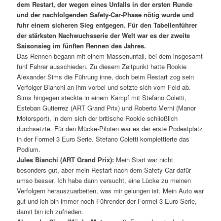
dem Restart, der wegen eines Unfalls in der ersten Runde
und der nachfolgenden Safety-Car-Phase nötig wurde und
fuhr einem sicheren Sieg entgegen. Für den Tabellenführer
der stärksten Nachwuchsserie der Welt war es der zweite
Saisonsieg im fünften Rennen des Jahres.
Das Rennen begann mit einem Massenunfall, bei dem insgesamt
fünf Fahrer ausschieden. Zu diesem Zeitpunkt hatte Rookie
Alexander Sims die Führung inne, doch beim Restart zog sein
Verfolger Bianchi an ihm vorbei und setzte sich vom Feld ab.
Sims hingegen steckte in einem Kampf mit Stefano Coletti,
Esteban Gutierrez (ART Grand Prix) und Roberto Merhi (Manor
Motorsport), in dem sich der britische Rookie schließlich
durchsetzte. Für den Mücke-Piloten war es der erste Podestplatz
in der Formel 3 Euro Serie. Stefano Coletti komplettierte das
Podium.
Jules Bianchi (ART Grand Prix):
Mein Start war nicht
besonders gut, aber mein Restart nach dem Safety-Car dafür
umso besser. Ich habe dann versucht, eine Lücke zu meinen
Verfolgern herauszuarbeiten, was mir gelungen ist. Mein Auto war
gut und ich bin immer noch Führender der Formel 3 Euro Serie,
damit bin ich zufrieden.