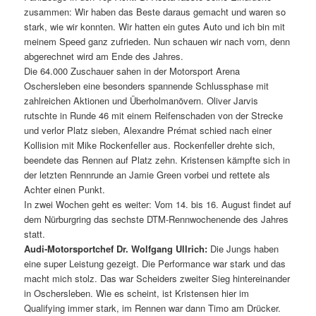
zusammen: Wir haben das Beste daraus gemacht und waren so
stark, wie wir konnten. Wir hatten ein gutes Auto und ich bin mit
meinem Speed ganz zufrieden. Nun schauen wir nach vorn, denn
abgerechnet wird am Ende des Jahres.
Die 64.000 Zuschauer sahen in der Motorsport Arena
Oschersleben eine besonders spannende Schlussphase mit
zahlreichen Aktionen und Überholmanövern. Oliver Jarvis
rutschte in Runde 46 mit einem Reifenschaden von der Strecke
und verlor Platz sieben, Alexandre Prémat schied nach einer
Kollision mit Mike Rockenfeller aus. Rockenfeller drehte sich,
beendete das Rennen auf Platz zehn. Kristensen kämpfte sich in
der letzten Rennrunde an Jamie Green vorbei und rettete als
Achter einen Punkt.
In zwei Wochen geht es weiter: Vom 14. bis 16. August findet auf
dem Nürburgring das sechste DTM-Rennwochenende des Jahres
statt.
Audi-Motorsportchef Dr. Wolfgang Ullrich:
Die Jungs haben
eine super Leistung gezeigt. Die Performance war stark und das
macht mich stolz. Das war Scheiders zweiter Sieg hintereinander
in Oschersleben. Wie es scheint, ist Kristensen hier im
Qualifying immer stark, im Rennen war dann Timo am Drücker.