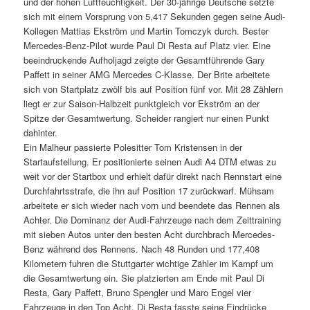
und der hohen Luftfeuchtigkeit. Der 30-jährige Deutsche setzte
sich mit einem Vorsprung von 5,417 Sekunden gegen seine Audi-
Kollegen Mattias Ekström und Martin Tomczyk durch. Bester
Mercedes-Benz-Pilot wurde Paul Di Resta auf Platz vier. Eine
beeindruckende Aufholjagd zeigte der Gesamtführende Gary
Paffett in seiner AMG Mercedes C-Klasse. Der Brite arbeitete
sich von Startplatz zwölf bis auf Position fünf vor. Mit 28 Zählern
liegt er zur Saison-Halbzeit punktgleich vor Ekström an der
Spitze der Gesamtwertung. Scheider rangiert nur einen Punkt
dahinter.
Ein Malheur passierte Polesitter Tom Kristensen in der
Startaufstellung. Er positionierte seinen Audi A4 DTM etwas zu
weit vor der Startbox und erhielt dafür direkt nach Rennstart eine
Durchfahrtsstrafe, die ihn auf Position 17 zurückwarf. Mühsam
arbeitete er sich wieder nach vorn und beendete das Rennen als
Achter. Die Dominanz der Audi-Fahrzeuge nach dem Zeittraining
mit sieben Autos unter den besten Acht durchbrach Mercedes-
Benz während des Rennens. Nach 48 Runden und 177,408
Kilometern fuhren die Stuttgarter wichtige Zähler im Kampf um
die Gesamtwertung ein. Sie platzierten am Ende mit Paul Di
Resta, Gary Paffett, Bruno Spengler und Maro Engel vier
Fahrzeuge in den Top Acht. Di Resta fasste seine Eindrücke