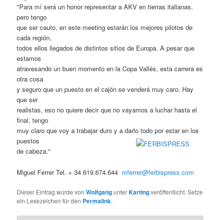
"Para mí será un honor representar a AKV en tierras italianas,
pero tengo
que ser cauto, en este meeting estarán los mejores pilotos de
cada región,
todos ellos llegados de distintos sitios de Europa. A pesar que
estamos
atravesando un buen momento en la Copa Vallés, esta carrera es
otra cosa
y seguro que un puesto en el cajón se venderá muy caro. Hay
que ser
realistas, eso no quiere decir que no vayamos a luchar hasta el
final, tengo
muy claro que voy a trabajar duro y a darlo todo por estar en los
puestos
de cabeza."
Miguel Ferrer Tel. + 34 619.674.644
mferrer@ferbispress.com
Dieser Eintrag wurde von
Wolfgang
unter
Karting
veröffentlicht. Setze
ein Lesezeichen für den
Permalink
.