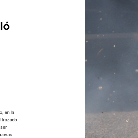
ló
o, en la
l trazado
 ser
 nuevas