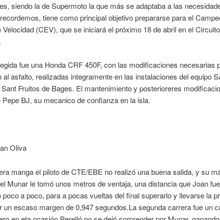
es, siendo la de Supermoto la que más se adaptaba a las necesidad
recordemos, tiene como principal objetivo prepararse para el Campe
Velocidad (CEV), que se iniciará el próximo 18 de abril en el Circuit
.
legida fue una Honda CRF 450F, con las modificaciones necesarias 
 al asfalto, realizadas integramente en las instalaciones del equipo 
 Sant Fruitos de Bages. El mantenimiento y posterioreres modificaci
 Pepe BJ, su mecanico de confianza en la isla.
an Oliva
era manga el piloto de CTE/EBE no realizó una buena salida, y su má
l Munar le tomó unos metros de ventaja, una distancia que Joan fue
 poco a poco, para a pocas vueltas del final superarlo y llevarse la p
or un escaso margen de 0,947 segundos.La segunda carrera fue un ca
ero en eta ocasión Perelló no se dejó sorprender por Munar, ganand