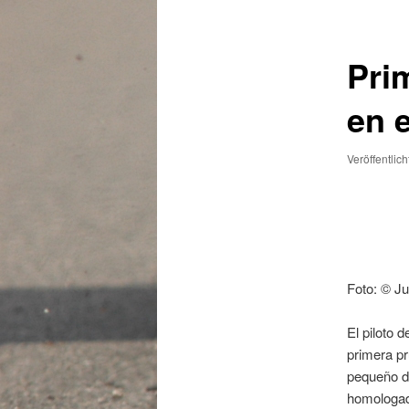
Pri
en 
Veröffentlic
Foto: © Ju
El piloto 
primera pr
pequeño 
homologado