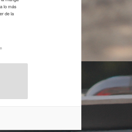
 a lo más
er de la
en