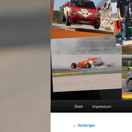
Hauptmenü
Start
Impressum
Beitragsnavigation
←
Vorheriger