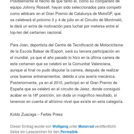
Posiblemente el hecho de que tanto él, como su compañero de
equipo Johnny Rossell, hayan sido seleccionados para competir
como wildcars en el Gran Premio de Catalunya de MotoGP, que
se celebrará el próximo 3 y 4 de julio en el Circuito de Montmeló,
le dará un extra de motivación para luchar por meterse entre el
top-ten del certamen nacional.
Para Joan, deportista del Centre de Tecnificació de Motociclisme
de la Escola Balear de lEsport, será su tercera participación en
el mundial, ya que el año pasado lo hizo en la última carrera de
este certamen que se celebró en la Comunitat Valenciana,
aunque al final no pudo disputar la carrera, después de realizar
unos buenos entrenamientos, debido a una avería mecánica.
Posteriormente, ya en el 2010, participó en el Gran Premio de
España que se celebró en el circuito de Jerez, donde consiguió
acabar en la 18ª posición, sin duda un magnífico resultado, si
tenemos en cuenta el altísimo nivel que existe en esta categoría.
Koldo Zuazaga – Ferbis Press
Dieser Eintrag wurde von
Wolfgang
unter
Motorrad
veröffentlicht.
Setze ein Lesezeichen für den
Permalink
.