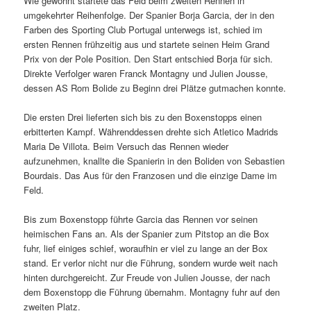
Wie gewohnt startete das Feld beim zweiten Rennen in
umgekehrter Reihenfolge. Der Spanier Borja Garcia, der in den
Farben des Sporting Club Portugal unterwegs ist, schied im
ersten Rennen frühzeitig aus und startete seinen Heim Grand
Prix von der Pole Position. Den Start entschied Borja für sich.
Direkte Verfolger waren Franck Montagny und Julien Jousse,
dessen AS Rom Bolide zu Beginn drei Plätze gutmachen konnte.
Die ersten Drei lieferten sich bis zu den Boxenstopps einen
erbitterten Kampf. Währenddessen drehte sich Atletico Madrids
Maria De Villota. Beim Versuch das Rennen wieder
aufzunehmen, knallte die Spanierin in den Boliden von Sebastien
Bourdais. Das Aus für den Franzosen und die einzige Dame im
Feld.
Bis zum Boxenstopp führte Garcia das Rennen vor seinen
heimischen Fans an. Als der Spanier zum Pitstop an die Box
fuhr, lief einiges schief, woraufhin er viel zu lange an der Box
stand. Er verlor nicht nur die Führung, sondern wurde weit nach
hinten durchgereicht. Zur Freude von Julien Jousse, der nach
dem Boxenstopp die Führung übernahm. Montagny fuhr auf den
zweiten Platz.