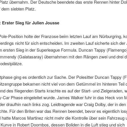
Platz übernahm. Der Deutsche beendete das erste Rennen hinter Do
 dem siebten Platz.
 Erster Sieg für Julien Jousse
Pole-Position holte der Franzose beim letzten Lauf am Nürburgring, k
erdings nicht für sich entscheiden. Im zweiten Lauf sicherte sich de
nen ersten Sieg in der Superleague Formula. Duncan Tappy (Flamengo
ommendy (Galatasaray) übernahmen mit den Rängen zwei und drei d
odestplätze.
rtphase ging es ordentlich zur Sache. Der Polesitter Duncan Tappy (
pitzengruppe bekamen nicht viel von dem Getümmel im hinteren Teil 
nd des fliegenden Starts krachte es auf der Start- und Zielgeraden, 
ty-Car Phase eingeleitet wurde. James Walker fuhr in das Heck von 
der draufhin nach links zog. Leidtragende war Craig Dolby, der in den
chte. Für den Briten war das Rennen beendet, bevor es eigentlich lo
 hatte Marcos Martinez nicht mehr die Kontrolle über sein Fahrzeug u
 Kurve in Robert Doornbos, dessen Boliden in die Luft stieg und sich