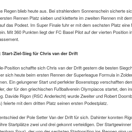
te Regen blieb heute aus. Bei strahlendem Sonnenschein sicherte s
ersten Rennen Platz sieben und kletterte im zweiten Rennen mit dem
 auf das Podest. Im Super Finale fuhr er mit dem sechsten Platz ein
ein. Mit 360 Punkten liegt der FC Basel Pilot auf der vierten Position 
assement.
Start-Ziel-Sieg für Chris van der Drift
le-Position schaffte sich Chris van der Drift gestern die besten Sieg
 er sich heute beim ersten Rennen der Superleague Formula in Zolder
en. Ein gelungener Start und perfekter Boxenstopp verschafften de
er, der für den griechischen Fußballverein Olympiacos startet, den 
ieg. Davide Rigon (RSC Anderlecht) wurde Zweiter und Robert Doorn
s) feierte mit dem dritten Platz seinen ersten Podestplatz.
entschied der Pole Setter Van der Drift für sich. Dahinter konnten Ri
hre Startplätze zwei und drei gekonnt verteidigen. Der Startgewinner
tenham Spur), der von der sechsten Startposition ins Rennen ging u