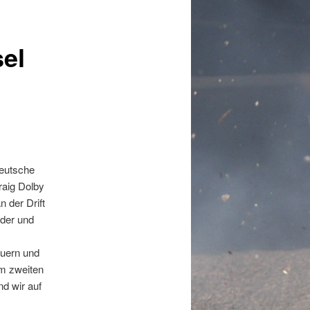
el
Deutsche
raig Dolby
 der Drift
lder und
euern und
im zweiten
nd wir auf