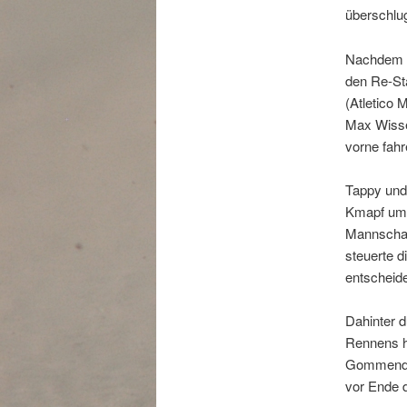
überschlu
Nachdem d
den Re-Sta
(Atletico 
Max Wisse
vorne fahr
Tappy und
Kmapf um 
Mannschaf
steuerte d
entscheid
Dahinter d
Rennens ha
Gommendy 
vor Ende 