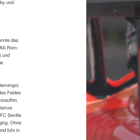
lby und
onnte das
r AS Rom-
) und
ie
Flamengo)
des Feldes
woraufhin
Marcos
 FC Sevilla
sging. Ohne
nd fuhr in