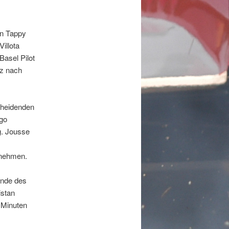
n Tappy
illota
Basel Pilot
tz nach
cheidenden
go
g. Jousse
rnehmen.
 Ende des
istan
 Minuten