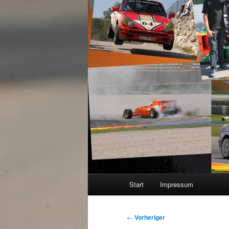
Hauptmenü
Start
Impressum
Beitragsnavigation
←
Vorheriger