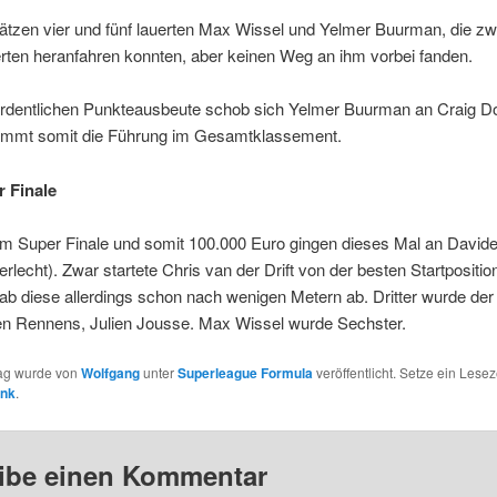
ätzen vier und fünf lauerten Max Wissel und Yelmer Buurman, die zw
ierten heranfahren konnten, aber keinen Weg an ihm vorbei fanden.
 ordentlichen Punkteausbeute schob sich Yelmer Buurman an Craig Do
immt somit die Führung im Gesamtklassement.
 Finale
im Super Finale und somit 100.000 Euro gingen dieses Mal an David
lecht). Zwar startete Chris van der Drift von der besten Startpositio
b diese allerdings schon nach wenigen Metern ab. Dritter wurde der
en Rennens, Julien Jousse. Max Wissel wurde Sechster.
rag wurde von
Wolfgang
unter
Superleague Formula
veröffentlicht. Setze ein Lesez
ink
.
ibe einen Kommentar