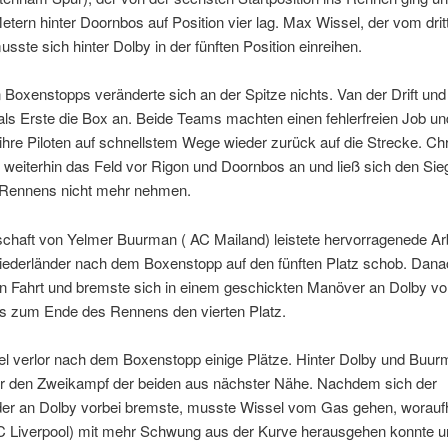
tern hinter Doornbos auf Position vier lag. Max Wissel, der vom drit
musste sich hinter Dolby in der fünften Position einreihen.
 Boxenstopps veränderte sich an der Spitze nichts. Van der Drift un
als Erste die Box an. Beide Teams machten einen fehlerfreien Job un
ihre Piloten auf schnellstem Wege wieder zurück auf die Strecke. Chr
te weiterhin das Feld vor Rigon und Doornbos an und ließ sich den Si
Rennens nicht mehr nehmen.
chaft von Yelmer Buurman ( AC Mailand) leistete hervorragenede Arb
Niederländer nach dem Boxenstopp auf den fünften Platz schob. Dan
n Fahrt und bremste sich in einem geschickten Manöver an Dolby vor
is zum Ende des Rennens den vierten Platz.
l verlor nach dem Boxenstopp einige Plätze. Hinter Dolby und Buur
 er den Zweikampf der beiden aus nächster Nähe. Nachdem sich der
der an Dolby vorbei bremste, musste Wissel vom Gas gehen, worau
C Liverpool) mit mehr Schwung aus der Kurve herausgehen konnte u