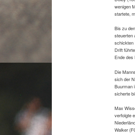
wenigen Me
startete, 
Bis zu den
steuerten 
schickten 
Drift führ
Ende des 
Die Manns
sich der 
Buurman i
sicherte b
Max Wisse
verfolgte
Niederlän
Walker (F