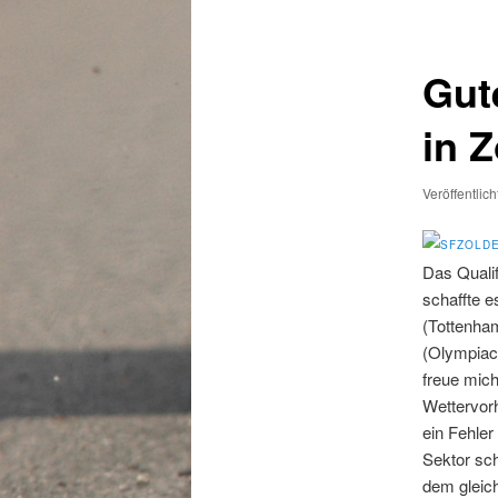
Gut
in Z
Veröffentlic
Das Quali
schaffte e
(Tottenham
(Olympiaco
freue mich
Wettervorh
ein Fehler
Sektor sch
dem gleich