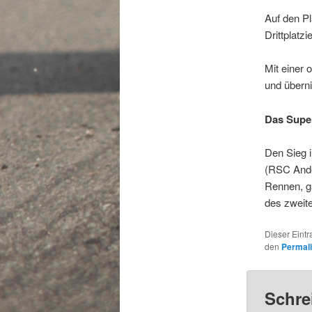
Auf den Pl
Drittplatz
Mit einer
und übern
Das Super
Den Sieg 
(RSC Ander
Rennen, ga
des zweit
Dieser Eint
den
Permal
Schre