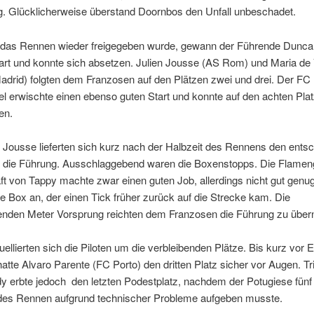
g. Glücklicherweise überstand Doornbos den Unfall unbeschadet.
as Rennen wieder freigegeben wurde, gewann der Führende Dunca
rt und konnte sich absetzen. Julien Jousse (AS Rom) und Maria de V
Madrid) folgten dem Franzosen auf den Plätzen zwei und drei. Der FC 
l erwischte einen ebenso guten Start und konnte auf den achten Pla
en.
 Jousse lieferten sich kurz nach der Halbzeit des Rennens den ents
die Führung. Ausschlaggebend waren die Boxenstopps. Die Flamen
t von Tappy machte zwar einen guten Job, allerdings nicht gut genu
ie Box an, der einen Tick früher zurück auf die Strecke kam. Die
enden Meter Vorsprung reichten dem Franzosen die Führung zu übe
uellierten sich die Piloten um die verbleibenden Plätze. Bis kurz vor
tte Alvaro Parente (FC Porto) den dritten Platz sicher vor Augen. Tr
erbte jedoch den letzten Podestplatz, nachdem der Potugiese fünf
des Rennen aufgrund technischer Probleme aufgeben musste.