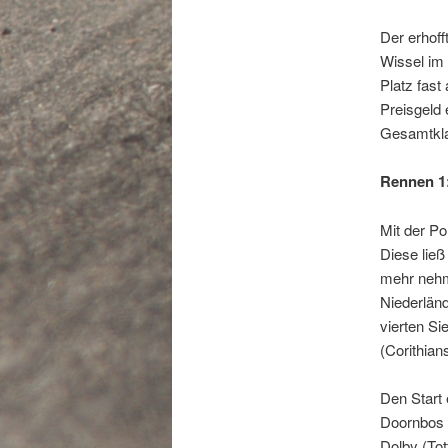
Der erhoff
Wissel im 
Platz fast
Preisgeld 
Gesamtkl
Rennen 1: 
Mit der Po
Diese ließ
mehr nehm
Niederländ
vierten S
(Corithian
Den Start 
Doornbos i
Dolby (Tot