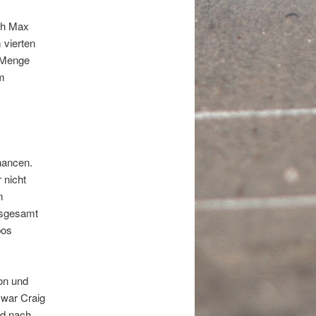
ich Max
 vierten
e Menge
im
chancen.
 nicht
m
insgesamt
bos
gon und
 war Craig
nd nach