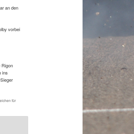
ar an den
lby vorbei
e Rigon
n ins
 Sieger
eichen für