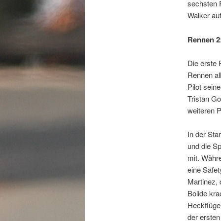
sechsten 
Walker auf
Rennen 2:
Die erste 
Rennen all
Pilot sei
Tristan G
weiteren P
In der Sta
und die S
mit. Währe
eine Safe
Martinez, 
Bolide kra
Heckflügel
der ersten