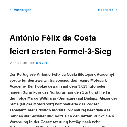
Beitragsnavigation
←
Vorheriger
Nächster
→
António Félix da Costa
feiert ersten Formel-3-Sieg
Veröffentlicht am
8.8.2010
Der Portugiese António Félix da Costa (Motopark Academy)
sorgte für den zweiten Saisonsieg des Teams Motopark
Academy. Der Rookie gewann auf dem 3,629 Kilometer
langen Sprintkurs des Nürburgrings den Start und hielt in
der Folge Marco Wittmann (Signature) auf Distanz. Alexander
Sims (Mücke Motorsport) komplettierte das Podest.
Tabellenführer Edoardo Mortara (Signature) beendete das
Rennen als Sechster und holte sich den letzten Punkt. Sein
Vorsprung in der Gesamtwertung beträgt nach zehn