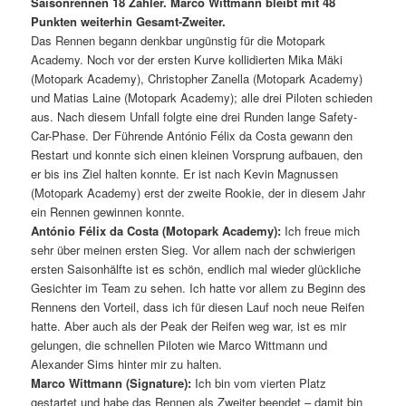
Saisonrennen 18 Zähler. Marco Wittmann bleibt mit 48
Punkten weiterhin Gesamt-Zweiter.
Das Rennen begann denkbar ungünstig für die Motopark
Academy. Noch vor der ersten Kurve kollidierten Mika Mäki
(Motopark Academy), Christopher Zanella (Motopark Academy)
und Matias Laine (Motopark Academy); alle drei Piloten schieden
aus. Nach diesem Unfall folgte eine drei Runden lange Safety-
Car-Phase. Der Führende António Félix da Costa gewann den
Restart und konnte sich einen kleinen Vorsprung aufbauen, den
er bis ins Ziel halten konnte. Er ist nach Kevin Magnussen
(Motopark Academy) erst der zweite Rookie, der in diesem Jahr
ein Rennen gewinnen konnte.
António Félix da Costa (Motopark Academy):
Ich freue mich
sehr über meinen ersten Sieg. Vor allem nach der schwierigen
ersten Saisonhälfte ist es schön, endlich mal wieder glückliche
Gesichter im Team zu sehen. Ich hatte vor allem zu Beginn des
Rennens den Vorteil, dass ich für diesen Lauf noch neue Reifen
hatte. Aber auch als der Peak der Reifen weg war, ist es mir
gelungen, die schnellen Piloten wie Marco Wittmann und
Alexander Sims hinter mir zu halten.
Marco Wittmann (Signature):
Ich bin vom vierten Platz
gestartet und habe das Rennen als Zweiter beendet – damit bin