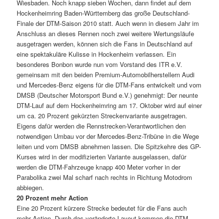
Wiesbaden. Noch knapp sieben Wochen, dann findet auf dem
Hockenheimring Baden-Württemberg das große Deutschland-
Finale der DTM-Saison 2010 statt. Auch wenn in diesem Jahr im
Anschluss an dieses Rennen noch zwei weitere Wertungsläufe
ausgetragen werden, können sich die Fans in Deutschland auf
eine spektakuläre Kulisse in Hockenheim verlassen. Ein
besonderes Bonbon wurde nun vom Vorstand des ITR e.V.
gemeinsam mit den beiden Premium-Automobilherstellern Audi
und Mercedes-Benz eigens für die DTM-Fans entwickelt und vom
DMSB (Deutscher Motorsport Bund e.V.) genehmigt: Der neunte
DTM-Lauf auf dem Hockenheimring am 17. Oktober wird auf einer
um ca. 20 Prozent gekürzten Streckenvariante ausgetragen.
Eigens dafür werden die Rennstrecken-Verantwortlichen den
notwendigen Umbau vor der Mercedes-Benz-Tribüne in die Wege
leiten und vom DMSB abnehmen lassen. Die Spitzkehre des GP-
Kurses wird in der modifizierten Variante ausgelassen, dafür
werden die DTM-Fahrzeuge knapp 400 Meter vorher in der
Parabolika zwei Mal scharf nach rechts in Richtung Motodrom
abbiegen.
20 Prozent mehr Action
Eine 20 Prozent kürzere Strecke bedeutet für die Fans auch
mehr Action. Durch das veränderte Layout kommen die DTM-