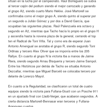
sitúan en la lucha por el campeonato. Raúl Borreguero se subía
al tercer cajón del podium siendo el mejor carrozado y ganando
el grupo A2, siendo cuarto Mario Hekke. José Martorell se
confirmaba como el mejor grupo A, siendo quinto al superar por
un segundo a Julián Gómez y por dos a David García, que
ocupaban las siguientes plazas. Raúl Palenzuela era octavo y
segundo en A2, mientras que Tacho hacía lo propio en el grupo H
y ascendía hasta la novena plaza de la general, cerrando el top
ten el Radical de Toni Villa. Tal y como era de esperar Juan
Antonio Amengual se anotaba el grupo R, siendo segundo Toni
Ordinas y tercero Alex Oliver que se imponía entre los 205
Rallye. En cuanto al grupo N la victoria iba a manos de Jaime
Riera, siendo segundo Arnau Bisquerra y tercero Jaime Sampol.
Entre los Históricos por detrás de Tacho se situaba Antonio
Dezcallar, mientras que Miguel Barceló se colocaba tercero por
delante de Lorenzo Mayol.
En cuanto a la Regularidad, se clasificaron un total de cuatro
equipos siendo la victoria para Fullana-Giusti con un Posche 911
en un ajustado final con Lladó-Verger, que acabaron segundos. A
cierta distancia Martorell-Bennasar eran terceros y Fullana-
Aranguren cuartos.