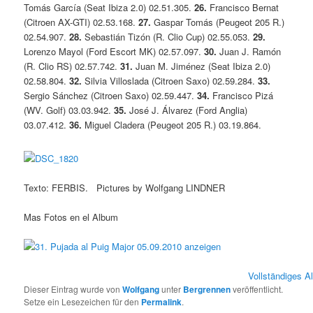
Tomás García (Seat Ibiza 2.0) 02.51.305.
26.
Francisco Bernat
(Citroen AX-GTI) 02.53.168.
27.
Gaspar Tomás (Peugeot 205 R.)
02.54.907.
28.
Sebastián Tizón (R. Clio Cup) 02.55.053.
29.
Lorenzo Mayol (Ford Escort MK) 02.57.097.
30.
Juan J. Ramón
(R. Clio RS) 02.57.742.
31.
Juan M. Jiménez (Seat Ibiza 2.0)
02.58.804.
32.
Silvia Villoslada (Citroen Saxo) 02.59.284.
33.
Sergio Sánchez (Citroen Saxo) 02.59.447.
34.
Francisco Pizá
(WV. Golf) 03.03.942.
35.
José J. Álvarez (Ford Anglia)
03.07.412.
36.
Miguel Cladera (Peugeot 205 R.) 03.19.864.
Texto: FERBIS. Pictures by Wolfgang LINDNER
Mas Fotos en el Album
Vollständiges 
Dieser Eintrag wurde von
Wolfgang
unter
Bergrennen
veröffentlicht.
Setze ein Lesezeichen für den
Permalink
.