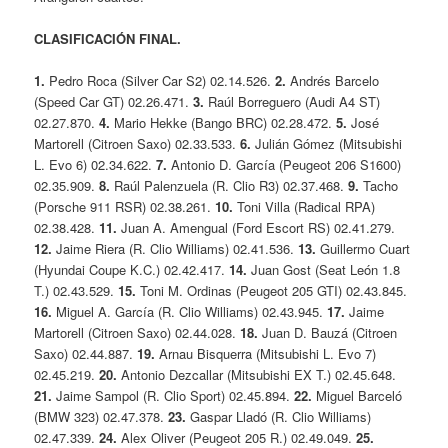
CLASIFICACIÓN FINAL.
1.
Pedro Roca (Silver Car S2) 02.14.526.
2.
Andrés Barcelo
(Speed Car GT) 02.26.471.
3.
Raúl Borreguero (Audi A4 ST)
02.27.870.
4.
Mario Hekke (Bango BRC) 02.28.472.
5.
José
Martorell (Citroen Saxo) 02.33.533.
6.
Julián Gómez (Mitsubishi
L. Evo 6) 02.34.622.
7.
Antonio D. García (Peugeot 206 S1600)
02.35.909.
8.
Raúl Palenzuela (R. Clio R3) 02.37.468.
9.
Tacho
(Porsche 911 RSR) 02.38.261.
10.
Toni Villa (Radical RPA)
02.38.428.
11.
Juan A. Amengual (Ford Escort RS) 02.41.279.
12.
Jaime Riera (R. Clio Williams) 02.41.536.
13.
Guillermo Cuart
(Hyundai Coupe K.C.) 02.42.417.
14.
Juan Gost (Seat León 1.8
T.) 02.43.529.
15.
Toni M. Ordinas (Peugeot 205 GTI) 02.43.845.
16.
Miguel A. García (R. Clio Williams) 02.43.945.
17.
Jaime
Martorell (Citroen Saxo) 02.44.028.
18.
Juan D. Bauzá (Citroen
Saxo) 02.44.887.
19.
Arnau Bisquerra (Mitsubishi L. Evo 7)
02.45.219.
20.
Antonio Dezcallar (Mitsubishi EX T.) 02.45.648.
21.
Jaime Sampol (R. Clio Sport) 02.45.894.
22.
Miguel Barceló
(BMW 323) 02.47.378.
23.
Gaspar Lladó (R. Clio Williams)
02.47.339.
24.
Alex Oliver (Peugeot 205 R.) 02.49.049.
25.