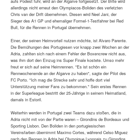
aufs Podest fuhr, wird an der Algarve fortgesetzt. Der Brite wird
allerdings nicht erneut den Olympiacos-Boliden des verletzten
Chris van der Drift übernehmen. Diesen wird Neel Jani, der
Sieger des A1 GP und ehemaliger Formel-1-Testfahrer bei Red
Bull, für die Rennen in Portugal übernehmen.
Einer, der seinen Heimvorteil nutzen möchte, ist Alvaro Parente.
Die Bemühungen des Portugiesen vor knapp zwei Wochen an der
Adria, zahlten sich nach einem Fehler der Boxencrew nicht aus,
was ihm dort den Einzug ins Super Finale kostete. Umso mehr
freut er sich auf seine Heimrennen. "Es ist schön ein
Rennwochenende an der Algarve zu haben", sagte der Pilot des
FC Porto. "Ich mag die Strecke sehr und hoffe dort viel
Unterstützung meiner Fans zu bekommen." Sein erstes Rennen
in der Superleague bestritt der 25-Jährige in seinem Heimatland,
damals in Estoril.
Weiterhin werden in Portugal zwei Teams dazu stoßen, die in
Adria nicht mit von der Partie waren – Girondins de Bordeaux und
Sporting Lisbon. Den Boliden in den portugiesischen
Vereinsfarben übernimmt Maximo Cortes, während Celso Miguez
nach den Rennen in Adria bei Olympique Lyonnais zu Girondins