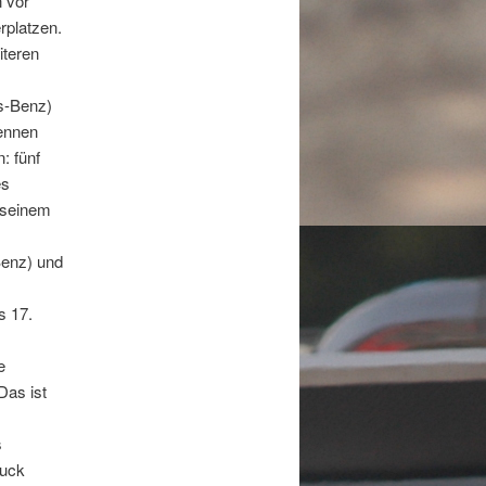
 vor
rplatzen.
iteren
es-Benz)
Rennen
: fünf
es
 seinem
enz) und
s 17.
e
Das ist
s
ruck