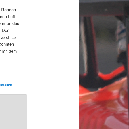
en Rennen
rch Luft
 nehmen das
. Der
 lässt. Es
 konnten
r mit dem
rmalink
.