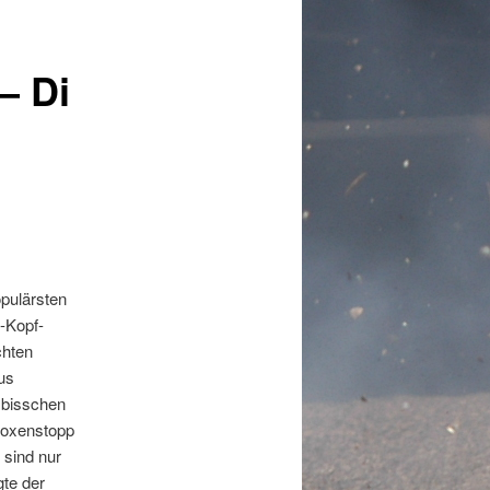
– Di
opulärsten
-Kopf-
chten
us
 bisschen
 Boxenstopp
 sind nur
gte der