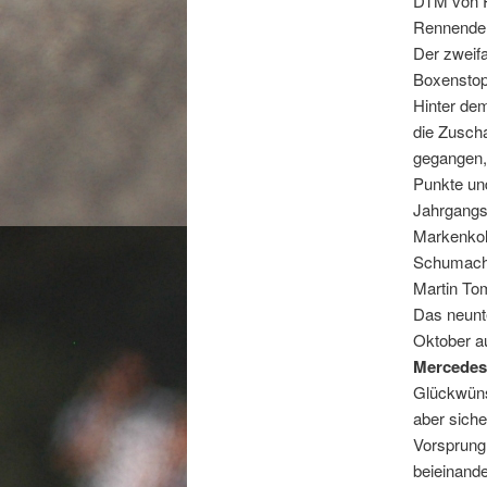
DTM von Pl
Rennende l
Der zweifa
Boxenstopp
Hinter dem
die Zusch
gegangen, 
Punkte un
Jahrgangs
Markenkoll
Schumache
Martin To
Das neunt
Oktober a
Mercedes
Glückwünsc
aber siche
Vorsprung
beieinand