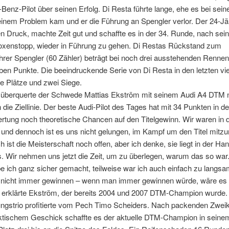
enz-Pilot über seinen Erfolg. Di Resta führte lange, ehe es bei sei
einem Problem kam und er die Führung an Spengler verlor. Der 24-Jä
n Druck, machte Zeit gut und schaffte es in der 34. Runde, nach se
oxenstopp, wieder in Führung zu gehen. Di Restas Rückstand zum
hrer Spengler (60 Zähler) beträgt bei noch drei ausstehenden Renne
ben Punkte. Die beeindruckende Serie von Di Resta in den letzten vi
e Plätze und zwei Siege.
er überquerte der Schwede Mattias Ekström mit seinem Audi A4 DTM 
 die Ziellinie. Der beste Audi-Pilot des Tages hat mit 34 Punkten in de
tung noch theoretische Chancen auf den Titelgewinn. Wir waren in
 und dennoch ist es uns nicht gelungen, im Kampf um den Titel mitz
h ist die Meisterschaft noch offen, aber ich denke, sie liegt in der Ha
s. Wir nehmen uns jetzt die Zeit, um zu überlegen, warum das so war.
e ich ganz sicher gemacht, teilweise war ich auch einfach zu langsa
nicht immer gewinnen – wenn man immer gewinnen würde, wäre es
, erklärte Ekström, der bereits 2004 und 2007 DTM-Champion wurde.
ngstrio profitierte vom Pech Timo Scheiders. Nach packenden Zwe
aktischem Geschick schaffte es der aktuelle DTM-Champion in seine