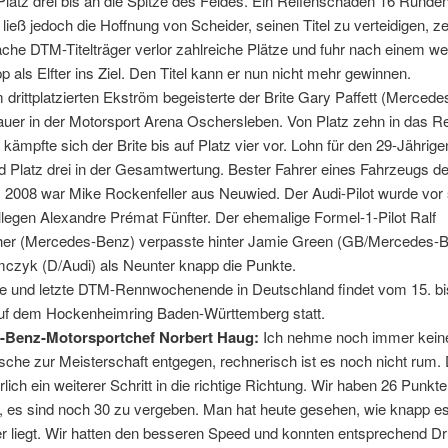
atz drei bis an die Spitze des Feldes. Ein Reifenschaden 16 Runden
ieß jedoch die Hoffnung von Scheider, seinen Titel zu verteidigen, ze
che DTM-Titelträger verlor zahlreiche Plätze und fuhr nach einem we
 als Elfter ins Ziel. Den Titel kann er nun nicht mehr gewinnen.
 drittplatzierten Ekström begeisterte der Brite Gary Paffett (Merced
auer in der Motorsport Arena Oschersleben. Von Platz zehn in das 
kämpfte sich der Brite bis auf Platz vier vor. Lohn für den 29-Jährigen
d Platz drei in der Gesamtwertung. Bester Fahrer eines Fahrzeugs d
 2008 war Mike Rockenfeller aus Neuwied. Der Audi-Pilot wurde vor
egen Alexandre Prémat Fünfter. Der ehemalige Formel-1-Pilot Ralf
r (Mercedes-Benz) verpasste hinter Jamie Green (GB/Mercedes-B
mczyk (D/Audi) als Neunter knapp die Punkte.
e und letzte DTM-Rennwochenende in Deutschland findet vom 15. bi
uf dem Hockenheimring Baden-Württemberg statt.
-Benz-Motorsportchef Norbert Haug:
Ich nehme noch immer kein
he zur Meisterschaft entgegen, rechnerisch ist es noch nicht rum. 
rlich ein weiterer Schritt in die richtige Richtung. Wir haben 26 Punkte
, es sind noch 30 zu vergeben. Man hat heute gesehen, wie knapp e
er liegt. Wir hatten den besseren Speed und konnten entsprechend D