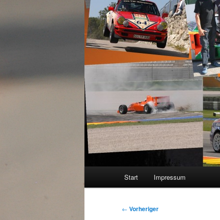
Hauptmenü
Start
Impressum
Beitragsnavigation
←
Vorheriger