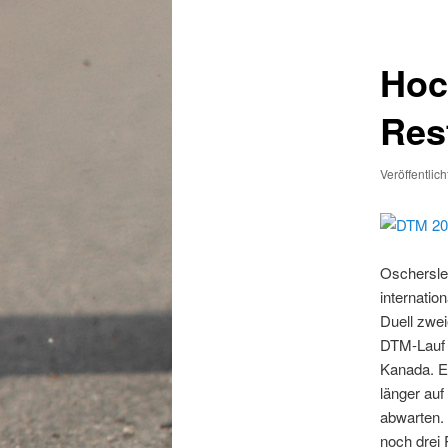
Hoc
Res
Veröffentlic
Oschersleb
internatio
Duell zwe
DTM-Lauf 
Kanada. 
länger auf
abwarten. 
noch drei 