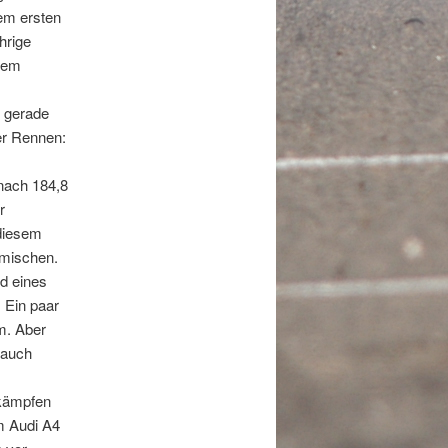
nem ersten
hrige
inem
n gerade
er Rennen:
nach 184,8
r
 diesem
umischen.
nd eines
 Ein paar
m. Aber
 auch
ikämpfen
m Audi A4