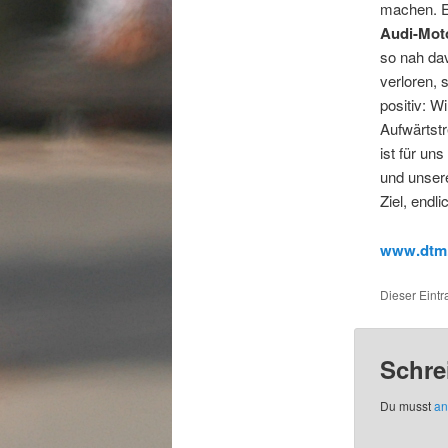
machen. E
Audi-Moto
so nah dav
verloren, 
positiv: W
Aufwärtstr
ist für un
und unser
Ziel, endl
www.dtm
Dieser Eint
Schre
Du musst
an