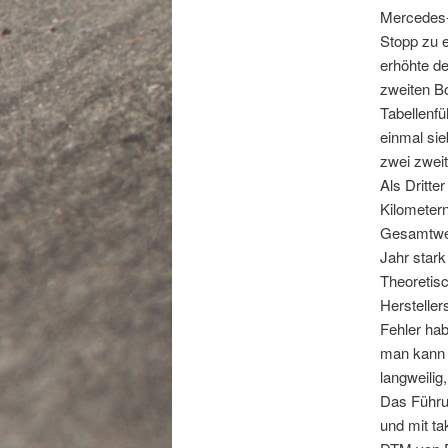
Mercedes-B
Stopp zu 
erhöhte de
zweiten B
Tabellenfü
einmal sie
zwei zweit
Als Dritt
Kilometern
Gesamtwer
Jahr stark
Theoretisc
Hersteller
Fehler hab
man kann 
langweilig
Das Führu
und mit t