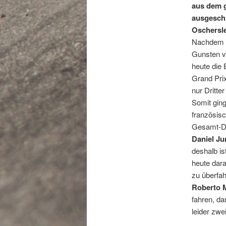
aus dem 
ausgeschl
Oschersl
Nachdem b
Gunsten v
heute die 
Grand Pri
nur Dritte
Somit gin
französisc
Gesamt-Dr
Daniel Ju
deshalb i
heute dara
zu überfah
Roberto M
fahren, da
leider zwei