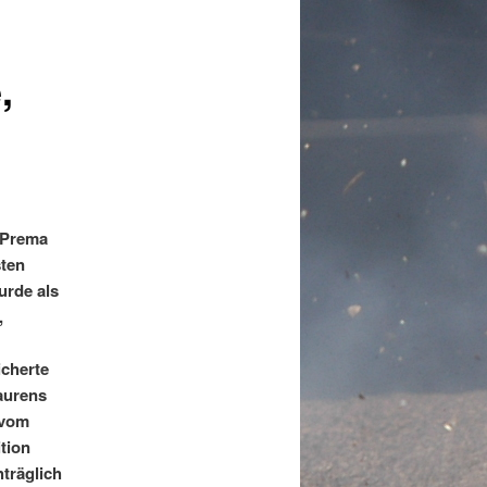
,
(Prema
sten
urde als
,
icherte
Laurens
 vom
tion
träglich