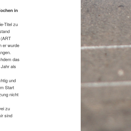
Wochen in
-Titel zu
stand
s (ART
h er wurde
ängen.
achdem das
 Jahr als
chtig und
m Start
zung nicht
wei zu
ir sind