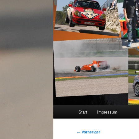
Hauptmenü
Start
Impressum
Beitragsnavigation
←
Vorheriger