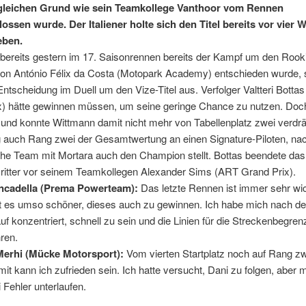
gleichen Grund wie sein Teamkollege Vanthoor vom Rennen
ossen wurde. Der Italiener holte sich den Titel bereits vor vier 
eben.
ereits gestern im 17. Saisonrennen bereits der Kampf um den Rookie
on António Félix da Costa (Motopark Academy) entschieden wurde, 
Entscheidung im Duell um den Vize-Titel aus. Verfolger Valtteri Botta
x) hätte gewinnen müssen, um seine geringe Chance zu nutzen. Doc
r und konnte Wittmann damit nicht mehr von Tabellenplatz zwei verdr
g auch Rang zwei der Gesamtwertung an einen Signature-Piloten, n
he Team mit Mortara auch den Champion stellt. Bottas beendete das
itter vor seinem Teamkollegen Alexander Sims (ART Grand Prix).
ncadella (Prema Powerteam):
Das letzte Rennen ist immer sehr wi
st es umso schöner, dieses auch zu gewinnen. Ich habe mich nach de
uf konzentriert, schnell zu sein und die Linien für die Streckenbegren
ren.
erhi (Mücke Motorsport):
Vom vierten Startplatz noch auf Rang z
mit kann ich zufrieden sein. Ich hatte versucht, Dani zu folgen, aber m
 Fehler unterlaufen.