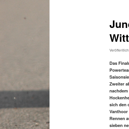
Jun
Wit
Veröffentlic
Das Final
Powerteam
Saisonsi
Zweiter a
nachdem d
Hockenhei
sich den 
Vanthoor 
Rennen au
sieben ne