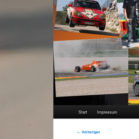
Hauptmenü
Start
Impressum
Beitragsnavigation
←
Vorheriger