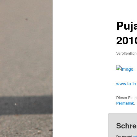
Puj
201
Veröffentlic
www.fa-ib
Dieser Eint
Permalink
.
Schre
Du musst
an