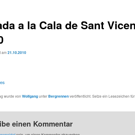
ada a la Cala de Sant Vice
0
ht am
21.10.2010
.es
rag wurde von
Wolfgang
unter
Bergrennen
veröffentlicht. Setze ein Lesezeichen fü
ibe einen Kommentar
gemeldet
sein, um einen Kommentar abzugeben.