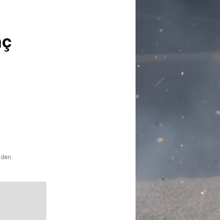
nç
r den