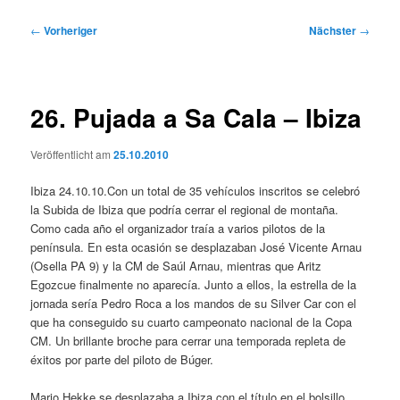
Beitragsnavigation
←
Vorheriger
Nächster
→
26. Pujada a Sa Cala – Ibiza
Veröffentlicht am
25.10.2010
Ibiza 24.10.10.Con un total de 35 vehículos inscritos se celebró
la Subida de Ibiza que podría cerrar el regional de montaña.
Como cada año el organizador traía a varios pilotos de la
península. En esta ocasión se desplazaban José Vicente Arnau
(Osella PA 9) y la CM de Saúl Arnau, mientras que Aritz
Egozcue finalmente no aparecía. Junto a ellos, la estrella de la
jornada sería Pedro Roca a los mandos de su Silver Car con el
que ha conseguido su cuarto campeonato nacional de la Copa
CM. Un brillante broche para cerrar una temporada repleta de
éxitos por parte del piloto de Búger.
Mario Hekke se desplazaba a Ibiza con el título en el bolsillo.