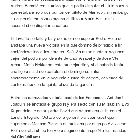
Andreu Barceló era el único que le podía disputar el título puesto
que estaba a solo dos puntos del piloto de Manacor, sin embargo
su ausencia en Ibiza otorgaba el título a Mario Hekke sin
necesidad de disputar la carrera.
El favorito no falló y tal y como era de esperar Pedro Roca se
anotaba una nueva victoria en la que dominó de principio a fin
anotándose todos los scratch. Saúl Arnau se subía al segundo
cajón del podium por delante de Gabi Arrabal y de José Vte.
Arnau. Mario Hekke no tenía su mejor día y si el sábado tenía
una ligera salida de carretera el domingo se salía
aparatosamente en la segunda subida de carrera, debiendo de
conformarse con la quinta plaza de la general.
Entre los carrozados victoria local de los Fernández. Así José
Joaquín se anotaba el grupo N y era sexto con su Mitsubishi Evo
IX por delante de su padre David que se anotaba el R, con el
Lancia Integrale. Octavo de la general era Joan Gost que
superaba a Mariano Planells en su lucha por el grupo A2. Jaime
Riera cerraba el top ten y era segundo de grupo N a los mandos
del Clio Williams.