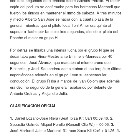
con seis segundos de diferencia sobre Galmés-Perelló. El tercer
cajón del podium se confirmaba para los hermanos Martorell que
fueron los únicos en mantener el ritmo de cabeza. A tres minutos
y medio Alberto San José se hacía con la cuarta plaza de la
general, mientras que el piloto local Toni Amer era quinto al
superar a Tacho por tan solo tres segundos, siendo el piloto del
Posche el mejor en grupo H.
Por detrás se libraba una intensa lucha por el grupo N que se
decantaba para Riera-Mestre ante Binimelis-Manresa por 40
segundos. José Álvarez, que marcaba el mismo crono que
Binimelis, y Jordi Santandreu completaban el top ten; éste último
imponiéndose además en el grupo I con su espectacular
conducción. El grupo R iba a manos de Iván Colom que además
era décimo segundo de la general, acabando por delante de
Antonio Ordinas y Alejandro Julià.
CLASIFICACIÓN OFICIAL.
1.
Daniel Lozano-José Riera (Seat Ibiza Kit Car) 00:59:46.
2.
Sebastià Galmés-Miquel Perelló (Renault Clio W.) + 00.06.
3.
José Martorell-Jaime Martorell (Citroen Saxo Kit Car) + 01.26.
4.