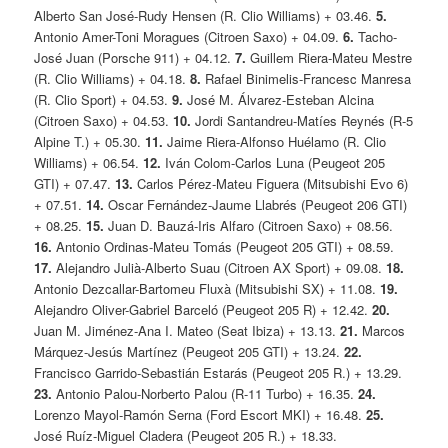
Alberto San José-Rudy Hensen (R. Clio Williams) + 03.46.
5.
Antonio Amer-Toni Moragues (Citroen Saxo) + 04.09.
6.
Tacho-
José Juan (Porsche 911) + 04.12.
7.
Guillem Riera-Mateu Mestre
(R. Clio Williams) + 04.18.
8.
Rafael Binimelis-Francesc Manresa
(R. Clio Sport) + 04.53.
9.
José M. Álvarez-Esteban Alcina
(Citroen Saxo) + 04.53.
10.
Jordi Santandreu-Matíes Reynés (R-5
Alpine T.) + 05.30.
11.
Jaime Riera-Alfonso Huélamo (R. Clio
Williams) + 06.54.
12.
Iván Colom-Carlos Luna (Peugeot 205
GTI) + 07.47.
13.
Carlos Pérez-Mateu Figuera (Mitsubishi Evo 6)
+ 07.51.
14.
Oscar Fernández-Jaume Llabrés (Peugeot 206 GTI)
+ 08.25.
15.
Juan D. Bauzá-Iris Alfaro (Citroen Saxo) + 08.56.
16.
Antonio Ordinas-Mateu Tomás (Peugeot 205 GTI) + 08.59.
17.
Alejandro Julià-Alberto Suau (Citroen AX Sport) + 09.08.
18.
Antonio Dezcallar-Bartomeu Fluxà (Mitsubishi SX) + 11.08.
19.
Alejandro Oliver-Gabriel Barceló (Peugeot 205 R) + 12.42.
20.
Juan M. Jiménez-Ana I. Mateo (Seat Ibiza) + 13.13.
21.
Marcos
Márquez-Jesús Martínez (Peugeot 205 GTI) + 13.24.
22.
Francisco Garrido-Sebastián Estarás (Peugeot 205 R.) + 13.29.
23.
Antonio Palou-Norberto Palou (R-11 Turbo) + 16.35.
24.
Lorenzo Mayol-Ramón Serna (Ford Escort MKI) + 16.48.
25.
José Ruíz-Miguel Cladera (Peugeot 205 R.) + 18.33.