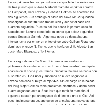
En los primeros tramos ya pudimos ver que la lucha sería cosa
de tres puesto que si José Martorell marcaba el primer scratch
en Campanet, Dani Lozano y Sebastià Galmés se anotaban los
dos siguientes. Sin embargo el piloto del Saxo Kit Car quedaba
descolgado al sustituir una transmisión y ser penalizado con
cuarenta segundos. Puestas así las cosas la primera sección
acababa con Lozano como líder mientras que a diez segundos
estaba Sebastià Galmés. Álgo más atrás se desataba una
intensa lucha por entrar en el top cinco entre Guillem Riera, que
dominaba el grupo N, Tacho, que lo hacía en el H, Alberto San
José, Marc Blázquez y Toni Amer.
En la segunda sección Marc Blázquez abandonaba con
problemas de cambio en su Ford Escort tras mostrar una rápida
adaptación al coche y los tramos. Sebastià Galmés se hacía con
el scratch en Lluc-Cuber y superaba en nueve segundos a
Lozano poniendo el rallye al rojo vivo. Sin embargo en la bajada
del Puig Major Galmés tenía problemas eléctricos y debía ceder
cuatro segundos ante el Seat Ibiza que también marcaba el
siguiente scratch por un segundo de diferencia ante el Clio. Así
pues finalmente era Lozano quien se anotaba una nueva victoria