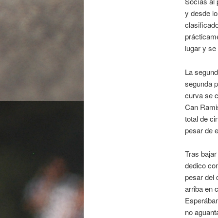
Socías al 
y desde l
clasificad
prácticame
lugar y se
La segunda
segunda pl
curva se c
Can Ramis
total de c
pesar de e
Tras bajar
dedico con
pesar del 
arriba en 
Esperábam
no aguanta