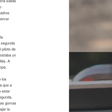
ena salida
o
uadros
tercer
la
la segunda
 piloto de
costaba un
llés. A
copa.
 los
ia que a
 estar
segunda.
 las gomas
jar la