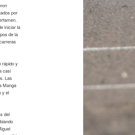
eron
tados por
certamen.
 iniciar la
ipos de la
carreras
 rápido y
a casi
s. Las
La Manga
 y el
s del
mbiando
iguel