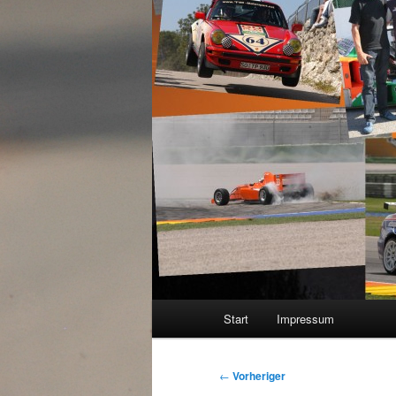
Hauptmenü
Start
Impressum
Beitragsnavigation
←
Vorheriger