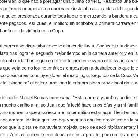
poleman lo que hacía presagiar una buena carrera. Realizaba una bu
os primeros compases de carrera se instalaba a espaldas del segund
o a quien presionaba durante toda la carrera cruzando la bandera a c
nte pegados. Así pues, el mallorquín acababa la primera carrera en 
 hacía con la victoria en la Copa.
 carrera se disputaba en condiciones de lluvia. Socías partía desde 
aza tras lograr el segundo mejor tiempo en la carrera anterior y en 
olocaba líder hasta que en el cuarto giro empezaría el calvario para el
 que veía como los neumáticos empezaban a desfallecer lo que le 
inco posiciones concluyendo en el sexto lugar, segundo de la Copa Va
ste "pinchazo" el balear mantiene la primera plaza provisional de la 
 del podio Miguel Socías expresaba: "Esta carrera y ambos podios se
 mucho cariño a mi tío Juan que falleció hace unos días y a mi famil
duro momento que atraviesa me ha permitido estar aquí. He intentado
cada carrera, lástima que nos equivocamos con las presiones en la 
os que la pista se mantuviera mojada, pero se secó rápidamente y
ron. Aún así podemos mantener el primer puesto, pero no hay que ba