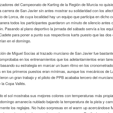
izadores del Campeonato de Karting de la Región de Murcia no quisi
 carrera de San Javier sin antes mostrar su solidaridad con los afec
to de Lorca, de cuya localidad hay un equipo que participa en dicho 
nera todos los participantes guardaron un minuto de silencio antes de
n. Pasando al plano deportivo la jornada del sábado servía a los equ
Cadete para poner a punto sus respectivos karts puesto que las dos 
rían en el domingo.
ión de Miguel Socías al trazado murciano de San Javier fue bastante
comprobaba en los entrenamientos que los adelantamientos eran tare
 basando su estrategia en marcar un buen ritmo en los cronometrado
as en los primeros puestos eran mínimas, aunque los mecánicos de 
ieron un gran trabajo y el piloto de PPB acababa tercero del murciano
 la Copa Vallés.
do el sol mostraba sus mejores colores con temperaturas más propia
l domingo amanecía nublado bajando la temperatura de la pista y ca
lmente los reglajes. No hubo sorpresas en el warm up acercándose M