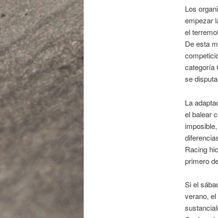
Los organ
empezar la
el terremo
De esta ma
competició
categoría 
se disputa
La adaptac
el balear 
imposible,
diferenci
Racing hic
primero de
Si el sába
verano, e
sustancia