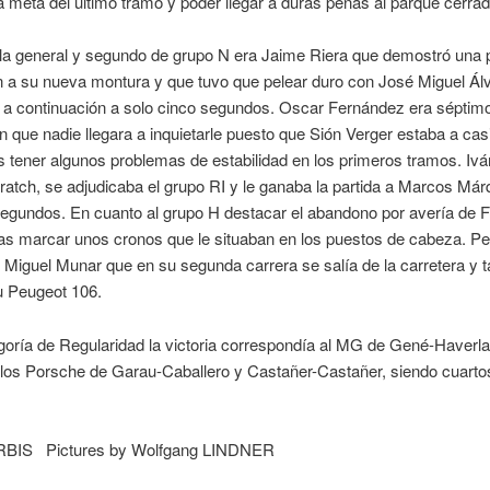
a meta del último tramo y poder llegar a duras penas al parque cerrad
la general y segundo de grupo N era Jaime Riera que demostró una 
n a su nueva montura y que tuvo que pelear duro con José Miguel Ál
 a continuación a solo cinco segundos. Oscar Fernández era séptimo
in que nadie llegara a inquietarle puesto que Sión Verger estaba a cas
s tener algunos problemas de estabilidad en los primeros tramos. Iv
atch, se adjudicaba el grupo RI y le ganaba la partida a Marcos Már
egundos. En cuanto al grupo H destacar el abandono por avería de 
as marcar unos cronos que le situaban en los puestos de cabeza. Pe
 Miguel Munar que en su segunda carrera se salía de la carretera y 
u Peugeot 106.
goría de Regularidad la victoria correspondía al MG de Gené-Haverl
los Porsche de Garau-Caballero y Castañer-Castañer, siendo cuarto
ERBIS Pictures by Wolfgang LINDNER