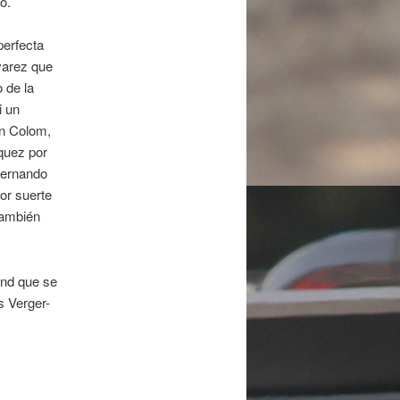
o.
perfecta
varez que
 de la
i un
án Colom,
quez por
Fernando
or suerte
también
and que se
s Verger-