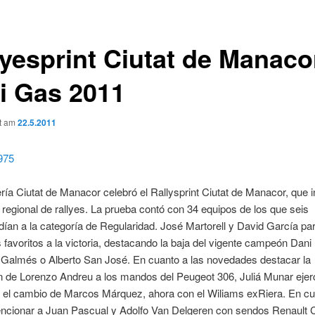
lyesprint Ciutat de Manaco
li Gas 2011
ht am
22.5.2011
ía Ciutat de Manacor celebró el Rallysprint Ciutat de Manacor, que i
 regional de rallyes. La prueba contó con 34 equipos de los que seis
ían a la categoría de Regularidad. José Martorell y David García pa
s favoritos a la victoria, destacando la baja del vigente campeón Dani
 Galmés o Alberto San José. En cuanto a las novedades destacar la
n de Lorenzo Andreu a los mandos del Peugeot 306, Juliá Munar ejer
o el cambio de Marcos Márquez, ahora con el Wiliams exRiera. En cu
ncionar a Juan Pascual y Adolfo Van Delgeren con sendos Renault C