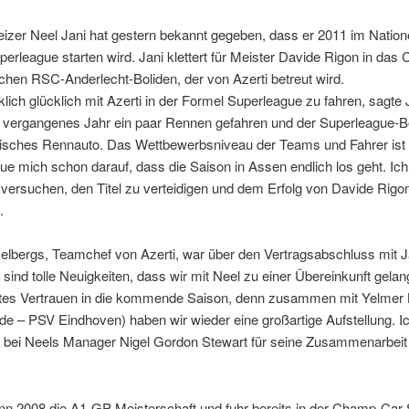
izer Neel Jani hat gestern bekannt gegeben, dass er 2011 im Natio
erleague starten wird. Jani klettert für Meister Davide Rigon in das 
chen RSC-Anderlecht-Boliden, der von Azerti betreut wird.
rklich glücklich mit Azerti in der Formel Superleague zu fahren, sagte J
s vergangenes Jahr ein paar Rennen gefahren und der Superleague-Bo
stisches Rennauto. Das Wettbewerbsniveau der Teams und Fahrer ist
eue mich schon darauf, dass die Saison in Assen endlich los geht. Ic
 versuchen, den Titel zu verteidigen und dem Erfolg von Davide Rigo

lbergs, Teamchef von Azerti, war über den Vertragsabschluss mit J
Es sind tolle Neuigkeiten, dass wir mit Neel zu einer Übereinkunft gelang
stes Vertrauen in die kommende Saison, denn zusammen mit Yelme
de – PSV Eindhoven) haben wir wieder eine großartige Aufstellung. 
 bei Neels Manager Nigel Gordon Stewart für seine Zusammenarbeit
nn 2008 die A1-GP-Meisterschaft und fuhr bereits in der Champ-Car-