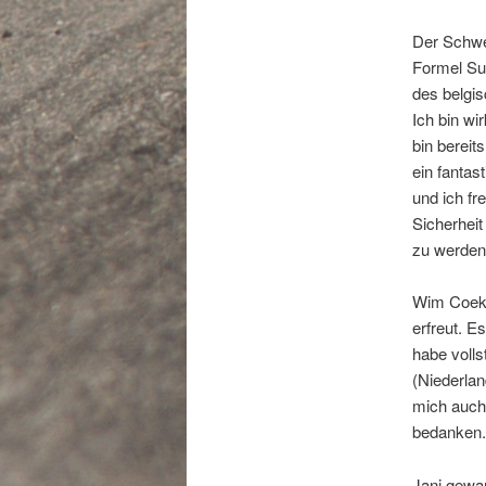
Der Schwe
Formel Sup
des belgis
Ich bin wi
bin bereit
ein fanta
und ich fr
Sicherheit
zu werden.
Wim Coeke
erfreut. 
habe voll
(Niederlan
mich auch
bedanken.
Jani gewa