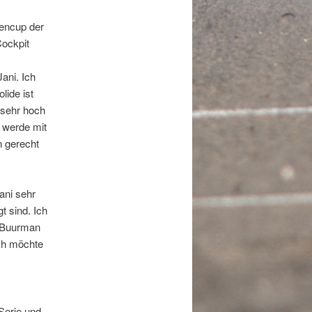
nencup der
Cockpit
ani. Ich
lide ist
 sehr hoch
h werde mit
n gerecht
ani sehr
t sind. Ich
r Buurman
Ich möchte
Serie und