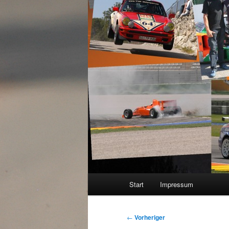
Hauptmenü
Start
Impressum
Beitragsnavigation
←
Vorheriger