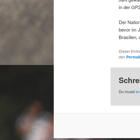
in der GP2
Der Nation
bevor im J
Brasilien,
Dieser Eint
den
Permal
Schre
Du musst
an