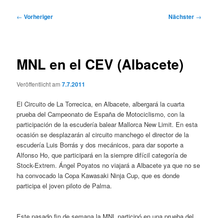
Beitragsnavigation
←
Vorheriger
Nächster
→
MNL en el CEV (Albacete)
Veröffentlicht am
7.7.2011
El Circuito de La Torrecica, en Albacete, albergará la cuarta
prueba del Campeonato de España de Motociclismo, con la
participación de la escudería balear Mallorca New Limit. En esta
ocasión se desplazarán al circuito manchego el director de la
escudería Luis Borrás y dos mecánicos, para dar soporte a
Alfonso Ho, que participará en la siempre difícil categoría de
Stock-Extrem. Ángel Poyatos no viajará a Albacete ya que no se
ha convocado la Copa Kawasaki Ninja Cup, que es donde
participa el joven piloto de Palma.
Este pasado fin de semana la MNL participó en una prueba del