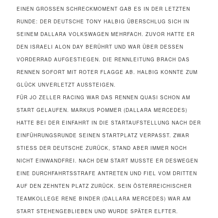
EINEN GROSSEN SCHRECKMOMENT GAB ES IN DER LETZTEN R
UNDE: DER DEUTSCHE TONY HALBIG ÜBERSCHLUG SICH IN S
EINEM DALLARA VOLKSWAGEN MEHRFACH. ZUVOR HATTE ER D
EN ISRAELI ALON DAY BERÜHRT UND WAR ÜBER DESSEN V
ORDERRAD AUFGESTIEGEN. DIE RENNLEITUNG BRACH DAS R
ENNEN SOFORT MIT ROTER FLAGGE AB. HALBIG KONNTE ZUM G
LÜCK UNVERLETZT AUSSTEIGEN.
FÜR JO ZELLER RACING WAR DAS RENNEN QUASI SCHON AM
START GELAUFEN. MARKUS POMMER (DALLARA MERCEDES)
HATTE BEI DER EINFAHRT IN DIE STARTAUFSTELLUNG NACH DER
EINFÜHRUNGSRUNDE SEINEN STARTPLATZ VERPASST. ZWAR
STIESS DER DEUTSCHE ZURÜCK, STAND ABER IMMER NOCH N
ICHT EINWANDFREI. NACH DEM START MUSSTE ER DESWEGEN E
INE DURCHFAHRTSSTRAFE ANTRETEN UND FIEL VOM DRITTEN A
UF DEN ZEHNTEN PLATZ ZURÜCK. SEIN ÖSTERREICHISCHER T
EAMKOLLEGE RENE BINDER (DALLARA MERCEDES) WAR AM S
TART STEHENGEBLIEBEN UND WURDE SPÄTER ELFTER.