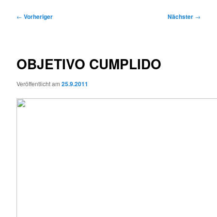
Beitragsnavigation
←
Vorheriger
Nächster
→
OBJETIVO CUMPLIDO
Veröffentlicht am
25.9.2011