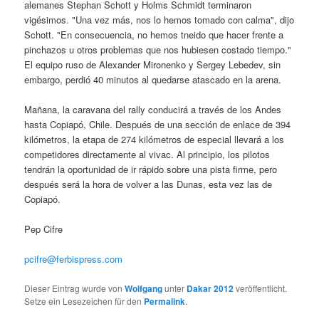
alemanes Stephan Schott y Holms Schmidt terminaron
vigésimos. "Una vez más, nos lo hemos tomado con calma", dijo
Schott. "En consecuencia, no hemos tneido que hacer frente a
pinchazos u otros problemas que nos hubiesen costado tiempo."
El equipo ruso de Alexander Mironenko y Sergey Lebedev, sin
embargo, perdió 40 minutos al quedarse atascado en la arena.
Mañana, la caravana del rally conducirá a través de los Andes
hasta Copiapó, Chile. Después de una sección de enlace de 394
kilómetros, la etapa de 274 kilómetros de especial llevará a los
competidores directamente al vivac. Al principio, los pilotos
tendrán la oportunidad de ir rápido sobre una pista firme, pero
después será la hora de volver a las Dunas, esta vez las de
Copiapó.
Pep Cifre
pcifre@ferbispress.com
Dieser Eintrag wurde von
Wolfgang
unter
Dakar 2012
veröffentlicht.
Setze ein Lesezeichen für den
Permalink
.