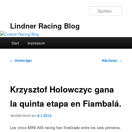
Zum
primären
Such
Inhalt
springen
Lindner Racing Blog
Hauptmenü
Start
Impressum
Beitragsnavigation
←
Vorheriger
Nächster
→
Krzysztof Holowczyc gana
la quinta etapa en Fiambalá.
Veröffentlicht am
6.1.2012
Los cinco MINI All4 racing han finalizado entre los seis primeros.