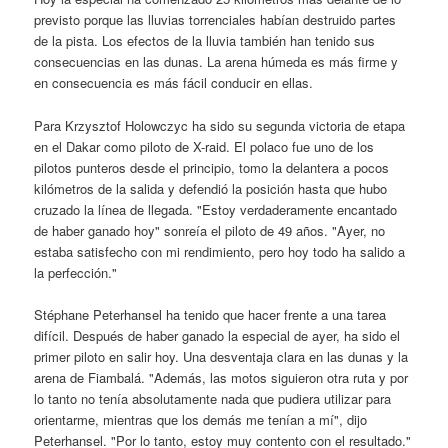
previsto porque las lluvias torrenciales habían destruido partes
de la pista. Los efectos de la lluvia también han tenido sus
consecuencias en las dunas. La arena húmeda es más firme y
en consecuencia es más fácil conducir en ellas.
Para Krzysztof Holowczyc ha sido su segunda victoria de etapa
en el Dakar como piloto de X-raid. El polaco fue uno de los
pilotos punteros desde el principio, tomo la delantera a pocos
kilómetros de la salida y defendió la posición hasta que hubo
cruzado la línea de llegada. "Estoy verdaderamente encantado
de haber ganado hoy" sonreía el piloto de 49 años. "Ayer, no
estaba satisfecho con mi rendimiento, pero hoy todo ha salido a
la perfección."
Stéphane Peterhansel ha tenido que hacer frente a una tarea
difícil. Después de haber ganado la especial de ayer, ha sido el
primer piloto en salir hoy. Una desventaja clara en las dunas y la
arena de Fiambalá. "Además, las motos siguieron otra ruta y por
lo tanto no tenía absolutamente nada que pudiera utilizar para
orientarme, mientras que los demás me tenían a mí", dijo
Peterhansel. "Por lo tanto, estoy muy contento con el resultado."