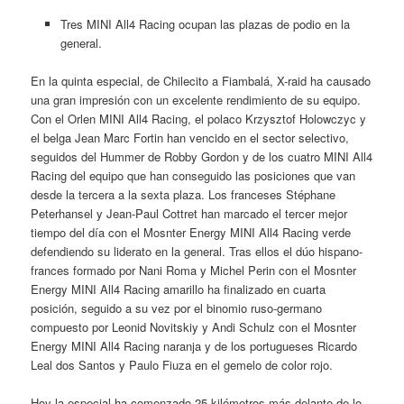
Tres MINI All4 Racing ocupan las plazas de podio en la
general.
En la quinta especial, de Chilecito a Fiambalá, X-raid ha causado
una gran impresión con un excelente rendimiento de su equipo.
Con el Orlen MINI All4 Racing, el polaco Krzysztof Holowczyc y
el belga Jean Marc Fortin han vencido en el sector selectivo,
seguidos del Hummer de Robby Gordon y de los cuatro MINI All4
Racing del equipo que han conseguido las posiciones que van
desde la tercera a la sexta plaza. Los franceses Stéphane
Peterhansel y Jean-Paul Cottret han marcado el tercer mejor
tiempo del día con el Mosnter Energy MINI All4 Racing verde
defendiendo su liderato en la general. Tras ellos el dúo hispano-
frances formado por Nani Roma y Michel Perin con el Mosnter
Energy MINI All4 Racing amarillo ha finalizado en cuarta
posición, seguido a su vez por el binomio ruso-germano
compuesto por Leonid Novitskiy y Andi Schulz con el Mosnter
Energy MINI All4 Racing naranja y de los portugueses Ricardo
Leal dos Santos y Paulo Fiuza en el gemelo de color rojo.
Hoy la especial ha comenzado 25 kilómetros más delante de lo