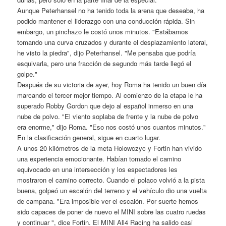
Aunque Peterhansel no ha tenido toda la arena que deseaba, ha
podido mantener el liderazgo con una conducción rápida. Sin
embargo, un pinchazo le costó unos minutos. "Estábamos
tomando una curva cruzados y durante el desplazamiento lateral,
he visto la piedra", dijo Peterhansel. "Me pensaba que podría
esquivarla, pero una fracción de segundo más tarde llegó el
golpe."
Después de su victoria de ayer, hoy Roma ha tenido un buen día
marcando el tercer mejor tiempo. Al comienzo de la etapa le ha
superado Robby Gordon que dejo al español inmerso en una
nube de polvo. "El viento soplaba de frente y la nube de polvo
era enorme," dijo Roma. "Eso nos costó unos cuantos minutos."
En la clasificación general, sigue en cuarto lugar.
A unos 20 kilómetros de la meta Holowczyc y Fortin han vivido
una experiencia emocionante. Habían tomado el camino
equivocado en una intersección y los espectadores les
mostraron el camino correcto. Cuando el polaco volvió a la pista
buena, golpeó un escalón del terreno y el vehículo dio una vuelta
de campana. "Era imposible ver el escalón. Por suerte hemos
sido capaces de poner de nuevo el MINI sobre las cuatro ruedas
y continuar ", dice Fortin. El MINI All4 Racing ha salido casi