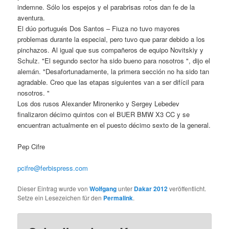
indemne. Sólo los espejos y el parabrisas rotos dan fe de la
aventura.
El dúo portugués Dos Santos – Fiuza no tuvo mayores
problemas durante la especial, pero tuvo que parar debido a los
pinchazos. Al igual que sus compañeros de equipo Novitskiy y
Schulz. "El segundo sector ha sido bueno para nosotros ", dijo el
alemán. "Desafortunadamente, la primera sección no ha sido tan
agradable. Creo que las etapas siguientes van a ser difícil para
nosotros. "
Los dos rusos Alexander Mironenko y Sergey Lebedev
finalizaron décimo quintos con el BUER BMW X3 CC y se
encuentran actualmente en el puesto décimo sexto de la general.
Pep Cifre
pcifre@ferbispress.com
Dieser Eintrag wurde von
Wolfgang
unter
Dakar 2012
veröffentlicht.
Setze ein Lesezeichen für den
Permalink
.