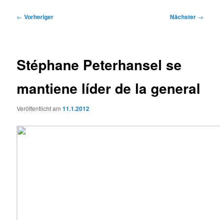
Beitragsnavigation
←
Vorheriger
Nächster
→
Stéphane Peterhansel se
mantiene líder de la general
Veröffentlicht am
11.1.2012