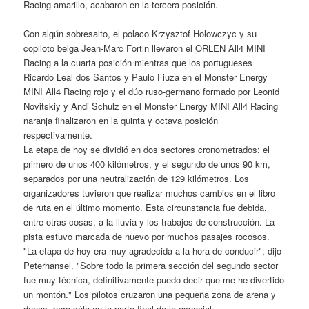
Racing amarillo, acabaron en la tercera posición.
Con algún sobresalto, el polaco Krzysztof Holowczyc y su
copiloto belga Jean-Marc Fortin llevaron el ORLEN All4 MINI
Racing a la cuarta posición mientras que los portugueses
Ricardo Leal dos Santos y Paulo Fiuza en el Monster Energy
MINI All4 Racing rojo y el dúo ruso-germano formado por Leonid
Novitskiy y Andi Schulz en el Monster Energy MINI All4 Racing
naranja finalizaron en la quinta y octava posición
respectivamente.
La etapa de hoy se dividió en dos sectores cronometrados: el
primero de unos 400 kilómetros, y el segundo de unos 90 km,
separados por una neutralización de 129 kilómetros. Los
organizadores tuvieron que realizar muchos cambios en el libro
de ruta en el último momento. Esta circunstancia fue debida,
entre otras cosas, a la lluvia y los trabajos de construcción. La
pista estuvo marcada de nuevo por muchos pasajes rocosos.
"La etapa de hoy era muy agradecida a la hora de conducir", dijo
Peterhansel. "Sobre todo la primera sección del segundo sector
fue muy técnica, definitivamente puedo decir que me he divertido
un montón." Los pilotos cruzaron una pequeña zona de arena y
dunas, pero sólo en la parte final de la especial.