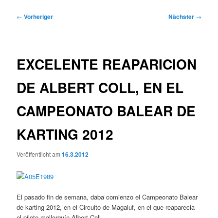
Beitragsnavigation
←
Vorheriger
Nächster
→
EXCELENTE REAPARICION
DE ALBERT COLL, EN EL
CAMPEONATO BALEAR DE
KARTING 2012
Veröffentlicht am
16.3.2012
El pasado fin de semana, daba comienzo el Campeonato Balear
de karting 2012, en el Circuito de Magaluf, en el que reaparecia
el piloto mallorquín Albert Coll.