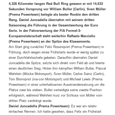
4,326 Kilometer langen Red Bull Ring gewann er mit 14,633
Sekunden Vorsprung vor William Buller (Carlin). Sven Müller
(Prema Powerteam) belegte als bester Rookie den dritten
Rang. Daniel Juncadella übernahm mit seinem dritten
Saisonsieg die Führung in der Gesamtwertung der Euro
Serie. In der Fahrerwertung der FIA Formel-3-
Europameisterschaft steht weiterhin Raffaele Marciello
(Prema Powerteam) an der Spitze des Klassements.
Am Start ging zunächst Felix Rosenqvist (Prema Powerteam) in
Führung, doch wegen eines Frühstarts wurde er wenig später zu
einer Durchfahrtsstrafe gebeten. Daraufhin übernahm Daniel
Juncadella die Spitze, setzte sich direkt vom Feld ab und feierte
einen deutlichen Sieg. Hinter ihm kämpften William Buller, Pascal
Wehrlein (Mücke Motorsport), Sven Müller, Carlos Sainz (Carlin),
Tom Blomqvist (ma-con Motorsport) und Michael Lewis (Prema
Powerteam) in einer unterhaltsamen Auseinandersetzung um die
Plätze zwei bis sieben. Buller verteidigte seine zweite Position
erfolgreich, während Wehrlein kurz vor Schluss von Müller vom
dritten Platz verdrängt wurde.
Daniel Juncadella (Prema Powerteam):
Es war ein relativ
einfaches Rennen. Ich hatte gesehen, dass Felix ein Frühstart