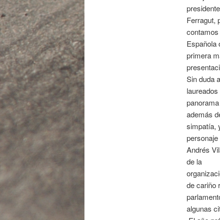
presidente
Ferragut, 
contamos c
Española 
primera ma
presentaci
Sin duda a
laureados 
panorama 
además de
simpatía, 
personaje 
Andrés Vil
de la
organizaci
de cariño 
parlament
algunas ci