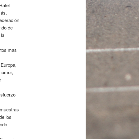
Rafel
más,
Federación
ndo de
 la
lotos mas
 Europa,
 humor,
n
esfuerzo
 muestras
de los
ando