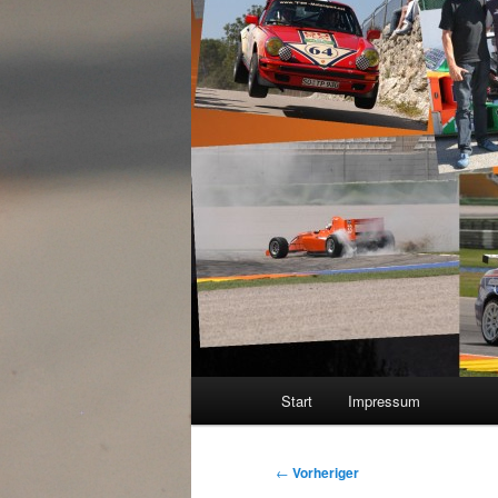
Hauptmenü
Start
Impressum
Beitragsnavigation
←
Vorheriger