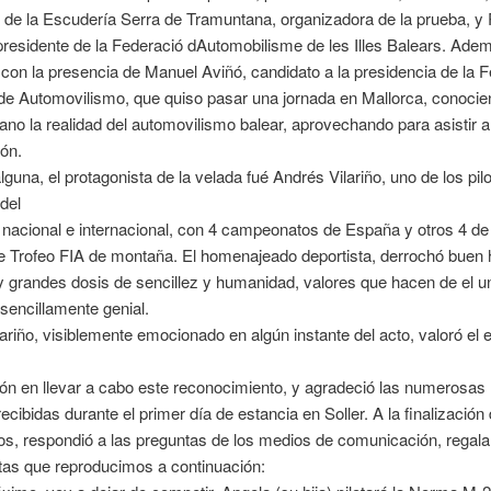
 de la Escudería Serra de Tramuntana, organizadora de la prueba, y 
presidente de la Federació dAutomobilisme de les Illes Balears. Ade
on la presencia de Manuel Aviñó, candidato a la presidencia de la 
de Automovilismo, que quiso pasar una jornada en Mallorca, conocie
no la realidad del automovilismo balear, aprovechando para asistir a
ón.
lguna, el protagonista de la velada fué Andrés Vilariño, uno de los pi
del
nacional e internacional, con 4 campeonatos de España y otros 4 de
 Trofeo FIA de montaña. El homenajeado deportista, derrochó buen
y grandes dosis de sencillez y humanidad, valores que hacen de el u
sencillamente genial.
ariño, visiblemente emocionado en algún instante del acto, valoró el 
ón en llevar a cabo este reconocimiento, y agradeció las numerosas
recibidas durante el primer día de estancia en Soller. A la finalización 
os, respondió a las preguntas de los medios de comunicación, regal
tas que reproducimos a continuación: