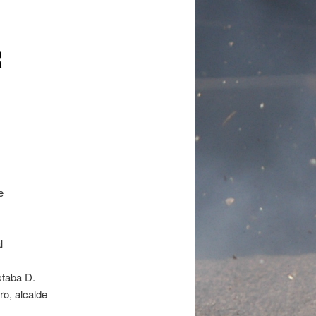
R
e
l
staba D.
ro, alcalde