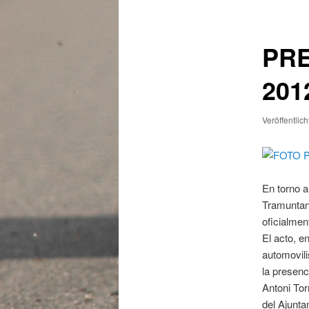
PRE
201
Veröffentlic
En torno a
Tramuntan
oficialmen
El acto, e
automovil
la presenc
Antoni Tor
del Ajunta