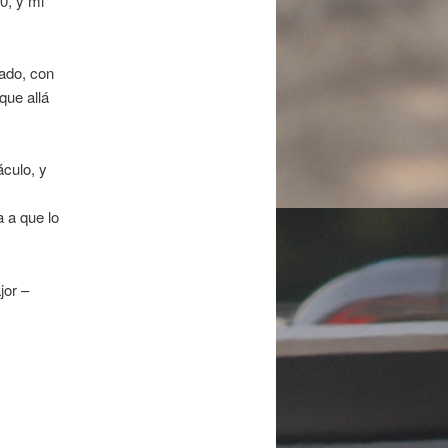
0, y mi
rado, con
que allá
áculo, y
a a que lo
jor –