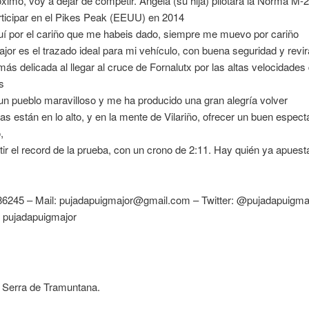
róximo, voy a dejar de competir. Angela (su hija) pilotará la Norma M-2
rticipar en el Pikes Peak (EEUU) en 2014 
uí por el cariño que me habeis dado, siempre me muevo por cariño 
Major es el trazado ideal para mi vehículo, con buena seguridad y revi
ás delicada al llegar al cruce de Fornalutx por las altas velocidades 
 
s un pueblo maravilloso y me ha producido una gran alegría volver 
s están en lo alto, y en la mente de Vilariño, ofrecer un buen espect
,
atir el record de la prueba, con un crono de 2:11. Hay quién ya apuest
986245 – Mail: pujadapuigmajor@gmail.com – Twitter: @pujadapuigma
 pujadapuigmajor
 Serra de Tramuntana.