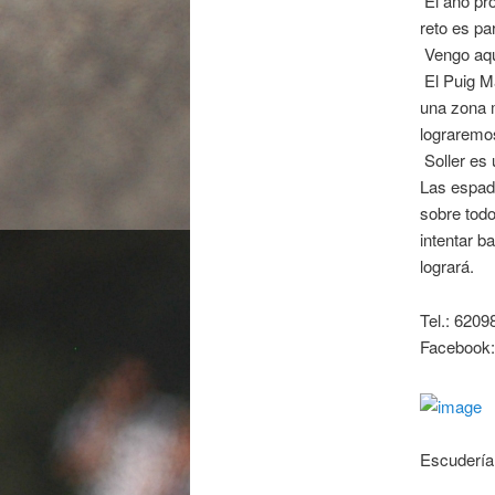
 El año p
reto es pa
 Vengo aq
 El Puig 
una zona m
lograremos
 Soller e
Las espada
sobre todo
intentar b
logrará.
Tel.: 620
Facebook:
Escudería