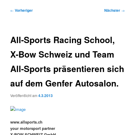
Beitragsnavigation
←
Vorheriger
Nächster
→
All-Sports Racing School,
X-Bow Schweiz und Team
All-Sports präsentieren sich
auf dem Genfer Autosalon.
Veröffentlicht am
4.3.2013
www.allsports.ch
your motorsport partner
X-BOW SCHWEIZ GmbH