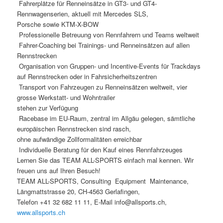
 Fahrerplätze für Renneinsätze in GT3- und GT4-
Rennwagenserien, aktuell mit Mercedes SLS,
Porsche sowie KTM-X-BOW
 Professionelle Betreuung von Rennfahrern und Teams weltweit
 Fahrer-Coaching bei Trainings- und Renneinsätzen auf allen
Rennstrecken
 Organisation von Gruppen- und Incentive-Events für Trackdays
auf Rennstrecken oder in Fahrsicherheitszentren
 Transport von Fahrzeugen zu Renneinsätzen weltweit, vier
grosse Werkstatt- und Wohntrailer
stehen zur Verfügung
 Racebase im EU-Raum, zentral im Allgäu gelegen, sämtliche
europäischen Rennstrecken sind rasch,
ohne aufwändige Zollformalitäten erreichbar
 Individuelle Beratung für den Kauf eines Rennfahrzeuges
Lernen Sie das TEAM ALL-SPORTS einfach mal kennen. Wir
freuen uns auf Ihren Besuch!
TEAM ALL-SPORTS, Consulting  Equipment  Maintenance,
Längmattstrasse 20, CH-4563 Gerlafingen,
Telefon +41 32 682 11 11, E-Mail info@allsports.ch,
www.allsports.ch