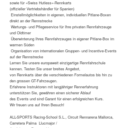
sowie für «Swiss Hutless»-Rennkarts
(offizieller Vertriebshändler für Spanien)
 Einstellmöglichkeiten in eigenen, individuellen Pitlane-Boxen
direkt an der Rennstrecke
 Wartungs- und Pflegeservice für Ihre privaten Rennfahrzeuge
und Oldtimer
 Überwinterung Ihres Rennfahrzeuges in eigener Pitlane-Box im
warmen Süden
 Organisation von internationalen Gruppen- und Incentive-Events
auf der Rennstrecke
Lernen Sie unsere europaweit einzigartige Rennfahrschule
kennen. Testen Sie unser breites Angebot,
von Rennkarts über die verschiedenen Formelautos bis hin zu
den grossen GT-Fahrzeugen.
Erfahrene Instruktoren mit langjähriger Rennerfahrung
unterstützen Sie, gewähren einen sicherer Ablauf
des Events und sind Garant für einen erfolgreichen Kurs.
Wir freuen uns auf Ihren Besuch!
ALL-SPORTS Racing-School S.L., Circuit Rennarena Mallorca,
Carretera Palma  Llucmajor /