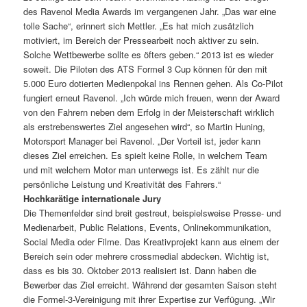
des Ravenol Media Awards im vergangenen Jahr. „Das war eine
tolle Sache“, erinnert sich Mettler. „Es hat mich zusätzlich
motiviert, im Bereich der Pressearbeit noch aktiver zu sein.
Solche Wettbewerbe sollte es öfters geben.“ 2013 ist es wieder
soweit. Die Piloten des ATS Formel 3 Cup können für den mit
5.000 Euro dotierten Medienpokal ins Rennen gehen. Als Co-Pilot
fungiert erneut Ravenol. „Ich würde mich freuen, wenn der Award
von den Fahrern neben dem Erfolg in der Meisterschaft wirklich
als erstrebenswertes Ziel angesehen wird“, so Martin Huning,
Motorsport Manager bei Ravenol. „Der Vorteil ist, jeder kann
dieses Ziel erreichen. Es spielt keine Rolle, in welchem Team
und mit welchem Motor man unterwegs ist. Es zählt nur die
persönliche Leistung und Kreativität des Fahrers.“
Hochkarätige internationale Jury
Die Themenfelder sind breit gestreut, beispielsweise Presse- und
Medienarbeit, Public Relations, Events, Onlinekommunikation,
Social Media oder Filme. Das Kreativprojekt kann aus einem der
Bereich sein oder mehrere crossmedial abdecken. Wichtig ist,
dass es bis 30. Oktober 2013 realisiert ist. Dann haben die
Bewerber das Ziel erreicht. Während der gesamten Saison steht
die Formel-3-Vereinigung mit ihrer Expertise zur Verfügung. „Wir