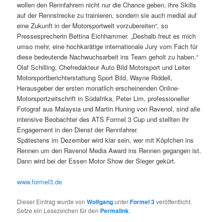
wollen den Rennfahrern nicht nur die Chance geben, ihre Skills
auf der Rennstrecke zu trainieren, sondern sie auch medial auf
eine Zukunft in der Motorsportwelt vorzubereiten“, so
Pressesprecherin Bettina Eichhammer. „Deshalb freut es mich
umso mehr, eine hochkarätige internationale Jury vom Fach für
diese bedeutende Nachwuchsarbeit ins Team geholt zu haben.“
Olaf Schilling, Chefredakteur Auto Bild Motorsport und Leiter
Motorsportberichterstattung Sport Bild, Wayne Riddell,
Herausgeber der ersten monatlich erscheinenden Online-
Motorsportzeitschrift in Südafrika, Peter Lim, professioneller
Fotograf aus Malaysia und Martin Huning von Ravenol, sind alle
intensive Beobachter des ATS Formel 3 Cup und stellten ihr
Engagement in den Dienst der Rennfahrer.
Spätestens im Dezember wird klar sein, wer mit Köpfchen ins
Rennen um den Ravenol Media Award ins Rennen gegangen ist.
Dann wird bei der Essen Motor Show der Sieger gekürt.
www.formel3.de
Dieser Eintrag wurde von
Wolfgang
unter
Formel 3
veröffentlicht.
Setze ein Lesezeichen für den
Permalink
.