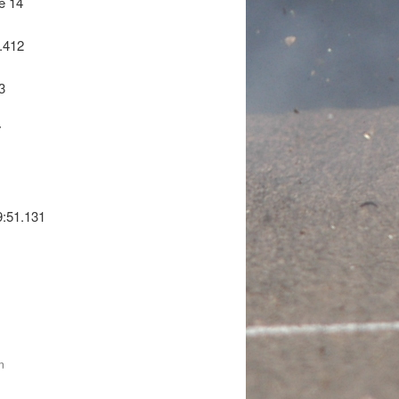
e 14
.412
3
7
:51.131
n