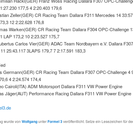
imilian Hackl(GER) Franz Wöss Racing Dallara F307 OPC-Challeng
1:27.230 177,5 4 2:20.403 179,6
istian Zeller(GER) CR Racing Team Dallara F311 Mercedes 14 33:57
73,3 12 2:22.628 176,8
mas Warken(GER) CR Racing Team Dallara F304 OPC-Challenge 1
 1 LAP 173,2 10 2:23.527 175,7
ubertus Carlos Vier(GER) ADAC Team Nordbayern e.V. Dallara F30
11 25:43.117 3LAPS 179,7 7 2:17.591 183,3
ied
s Germann(GER) CR Racing Team Dallara F307 OPC-Challenge 4 9
0,6 4 2:24.574 174,4
eo Cairoli(ITA) ADM Motorsport Dallara F311 VW Power Engine
s Jäger(AUT) Performance Racing Dallara F311 VW Power Engine
l3.de
rag wurde von
Wolfgang
unter
Formel 3
veröffentlicht. Setze ein Lesezeichen für de