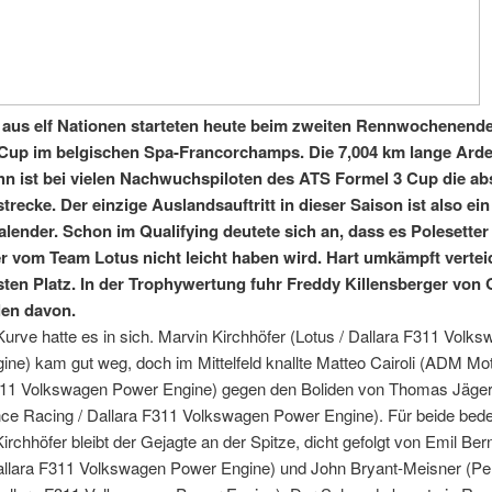
 aus elf Nationen starteten heute beim zweiten Rennwochenend
Cup im belgischen Spa-Francorchamps. Die 7,004 km lange Ard
n ist bei vielen Nachwuchspiloten des ATS Formel 3 Cup die ab
trecke. Der einzige Auslandsauftritt in dieser Saison ist also ein
lender. Schon im Qualifying deutete sich an, dass es Polesetter
r vom Team Lotus nicht leicht haben wird. Hart umkämpft verteid
sten Platz. In der Trophywertung fuhr Freddy Killensberger von
len davon.
Kurve hatte es in sich. Marvin Kirchhöfer (Lotus / Dallara F311 Volk
ne) kam gut weg, doch im Mittelfeld knallte Matteo Cairoli (ADM Mot
311 Volkswagen Power Engine) gegen den Boliden von Thomas Jäge
ce Racing / Dallara F311 Volkswagen Power Engine). Für beide bede
irchhöfer bleibt der Gejagte an der Spitze, dicht gefolgt von Emil Bern
Dallara F311 Volkswagen Power Engine) und John Bryant-Meisner (P