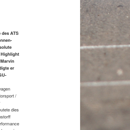
e des ATS
ennen-
solute
 Highlight
 Marvin
igte er
 GU-
swagen
orsport /
r
utete dies
storff
erformance