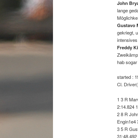
John Bry
lange geda
Möglichkei
Gustavo 
gekriegt, 
intensives
Freddy Ki
Zweikämpfe
hab sogar 
started : 1
Cl. Drive
1 3 R Mar
2:14.824 
2 8 R Joh
Engin1e4 
3 5 R Gus
31:48.492 