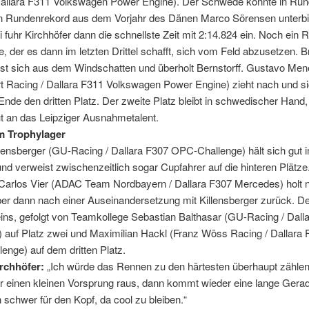
Dallara F311 Volkswagen Power Engine). Der Schwede konnte in Run
en Rundenrekord aus dem Vorjahr des Dänen Marco Sörensen unterbie
 fuhr Kirchhöfer dann die schnellste Zeit mit 2:14.824 ein. Noch ein R
, der es dann im letzten Drittel schafft, sich vom Feld abzusetzen. B
öst sich aus dem Windschatten und überholt Bernstorff. Gustavo Me
 Racing / Dallara F311 Volkswagen Power Engine) zieht nach und si
nde den dritten Platz. Der zweite Platz bleibt in schwedischer Hand,
t an das Leipziger Ausnahmetalent.
m Trophylager
lensberger (GU-Racing / Dallara F307 OPC-Challenge) hält sich gut 
 und verweist zwischenzeitlich sogar Cupfahrer auf die hinteren Plätze
Carlos Vier (ADAC Team Nordbayern / Dallara F307 Mercedes) holt 
 aber dann nach einer Auseinandersetzung mit Killensberger zurück. Der
eins, gefolgt von Teamkollege Sebastian Balthasar (GU-Racing / Dall
 auf Platz zwei und Maximilian Hackl (Franz Wöss Racing / Dallara 
nge) auf dem dritten Platz.
rchhöfer:
„Ich würde das Rennen zu den härtesten überhaupt zählen
r einen kleinen Vorsprung raus, dann kommt wieder eine lange Gerad
 schwer für den Kopf, da cool zu bleiben.“