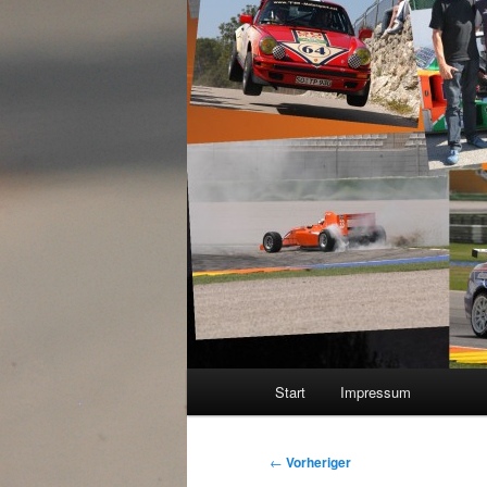
Hauptmenü
Start
Impressum
Beitragsnavigation
←
Vorheriger