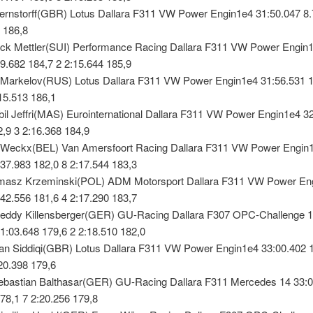
Bernstorff(GBR) Lotus Dallara F311 VW Power Engin1e4 31:50.047 8.
 186,8
ick Mettler(SUI) Performance Racing Dallara F311 VW Power Engin
9.682 184,7 2 2:15.644 185,9
 Markelov(RUS) Lotus Dallara F311 VW Power Engin1e4 31:56.531 
15.513 186,1
bil Jeffri(MAS) Eurointernational Dallara F311 VW Power Engin1e4 3
,9 3 2:16.368 184,9
i Weckx(BEL) Van Amersfoort Racing Dallara F311 VW Power Engin
37.983 182,0 8 2:17.544 183,3
masz Krzeminski(POL) ADM Motorsport Dallara F311 VW Power En
42.556 181,6 4 2:17.290 183,7
reddy Killensberger(GER) GU-Racing Dallara F307 OPC-Challenge 
1:03.648 179,6 2 2:18.510 182,0
an Siddiqi(GBR) Lotus Dallara F311 VW Power Engin1e4 33:00.402 
20.398 179,6
ebastian Balthasar(GER) GU-Racing Dallara F311 Mercedes 14 33:
78,1 7 2:20.256 179,8