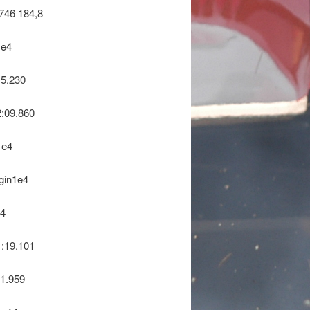
746 184,8
1e4
15.230
2:09.860
1e4
gin1e4
14
1:19.101
01.959