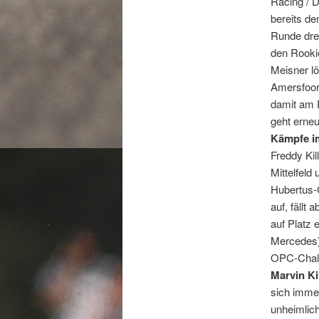
Racing / 
bereits d
Runde drei
den Rookie
Meisner l
Amersfoort
damit am E
geht erneu
Kämpfe i
Freddy Kil
Mittelfeld
Hubertus-
auf, fällt
auf Platz 
Mercedes)
OPC-Challe
Marvin Ki
sich imme
unheimlich