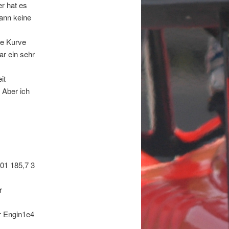
r hat es
mann keine
ie Kurve
ar ein sehr
it
 Aber ich
01 185,7 3
r
r Engin1e4