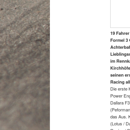
19 Fahrer
Formel 3 
Achterbah
Lieblingss
im Rennka
Kirchhöfe
seinen er
Racing al
Die erste 
Power Engi
Dallara F
(Peforman
das Aus. K
(Lotus / 