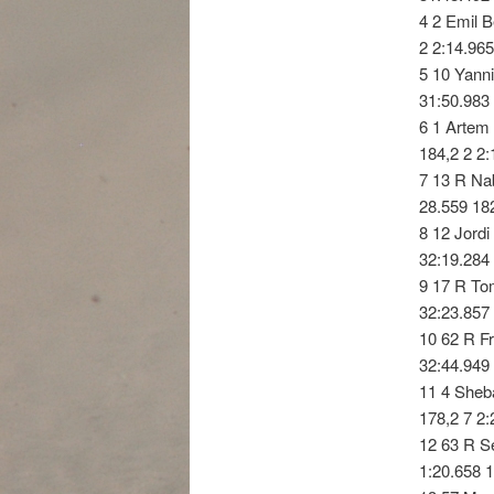
4 2 Emil 
2 2:14.965
5 10 Yann
31:50.983 
6 1 Artem
184,2 2 2:
7 13 R Na
28.559 182
8 12 Jord
32:19.284 
9 17 R To
32:23.857 
10 62 R F
32:44.949 
11 4 Sheb
178,2 7 2:
12 63 R S
1:20.658 1