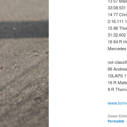
13 57 Max
33:08.531 
14 77 Chr
2:16.111 1
15 88 Tho
31:32.602
16 64 R H
Mercedes 
not classif
66 Andrea
10LAPS 17
16 R Matt
9 R Thoma
www.forme
Dieser Eint
Permalink
.