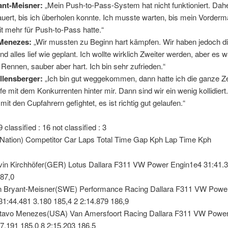
ant-Meisner:
„Mein Push-to-Pass-System hat nicht funktioniert. Dahe
uert, bis ich überholen konnte. Ich musste warten, bis mein Vorder
t mehr für Push-to-Pass hatte.“
Menezes:
„Wir mussten zu Beginn hart kämpfen. Wir haben jedoch d
und alles lief wie geplant. Ich wollte wirklich Zweiter werden, aber es w
 Rennen, sauber aber hart. Ich bin sehr zufrieden.“
llensberger:
„Ich bin gut weggekommen, dann hatte ich die ganze Ze
 mit dem Konkurrenten hinter mir. Dann sind wir ein wenig kollidiert.
mit den Cupfahrern gefightet, es ist richtig gut gelaufen.“
9 classified : 16 not classified : 3
r(Nation) Competitor Car Laps Total Time Gap Kph Lap Time Kph
vin Kirchhöfer(GER) Lotus Dallara F311 VW Power Engin1e4 31:41.3
187,0
n Bryant-Meisner(SWE) Performance Racing Dallara F311 VW Powe
31:44.481 3.180 185,4 2 2:14.879 186,9
tavo Menezes(USA) Van Amersfoort Racing Dallara F311 VW Powe
7.191 185,0 8 2:15.203 186,5