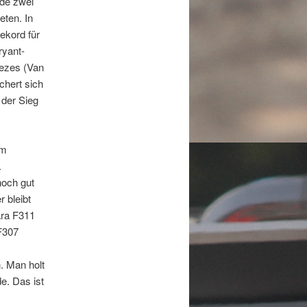
de zwei
ten. In
ekord für
ryant-
nezes (Van
chert sich
 der Sieg
im
.
noch gut
 bleibt
ara F311
F307
. Man holt
e. Das ist