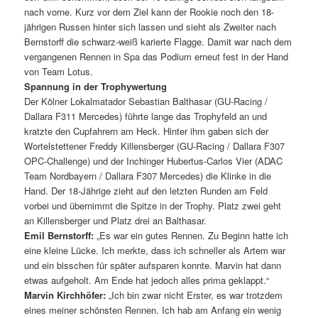
nach vorne. Kurz vor dem Ziel kann der Rookie noch den 18-
jährigen Russen hinter sich lassen und sieht als Zweiter nach
Bernstorff die schwarz-weiß karierte Flagge. Damit war nach dem
vergangenen Rennen in Spa das Podium erneut fest in der Hand
von Team Lotus.
Spannung in der Trophywertung
Der Kölner Lokalmatador Sebastian Balthasar (GU-Racing /
Dallara F311 Mercedes) führte lange das Trophyfeld an und
kratzte den Cupfahrern am Heck. Hinter ihm gaben sich der
Wortelstettener Freddy Killensberger (GU-Racing / Dallara F307
OPC-Challenge) und der Inchinger Hubertus-Carlos Vier (ADAC
Team Nordbayern / Dallara F307 Mercedes) die Klinke in die
Hand. Der 18-Jährige zieht auf den letzten Runden am Feld
vorbei und übernimmt die Spitze in der Trophy. Platz zwei geht
an Killensberger und Platz drei an Balthasar.
Emil Bernstorff:
„Es war ein gutes Rennen. Zu Beginn hatte ich
eine kleine Lücke. Ich merkte, dass ich schneller als Artem war
und ein bisschen für später aufsparen konnte. Marvin hat dann
etwas aufgeholt. Am Ende hat jedoch alles prima geklappt.“
Marvin Kirchhöfer:
„Ich bin zwar nicht Erster, es war trotzdem
eines meiner schönsten Rennen. Ich hab am Anfang ein wenig