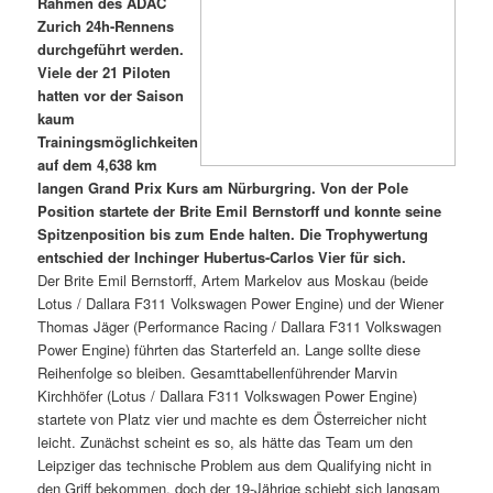
Rahmen des ADAC
Zurich 24h-Rennens
durchgeführt werden.
Viele der 21 Piloten
hatten vor der Saison
kaum
Trainingsmöglichkeiten
auf dem 4,638 km
langen Grand Prix Kurs am Nürburgring. Von der Pole
Position startete der Brite Emil Bernstorff und konnte seine
Spitzenposition bis zum Ende halten. Die Trophywertung
entschied der Inchinger Hubertus-Carlos Vier für sich.
Der Brite Emil Bernstorff, Artem Markelov aus Moskau (beide
Lotus / Dallara F311 Volkswagen Power Engine) und der Wiener
Thomas Jäger (Performance Racing / Dallara F311 Volkswagen
Power Engine) führten das Starterfeld an. Lange sollte diese
Reihenfolge so bleiben. Gesamttabellenführender Marvin
Kirchhöfer (Lotus / Dallara F311 Volkswagen Power Engine)
startete von Platz vier und machte es dem Österreicher nicht
leicht. Zunächst scheint es so, als hätte das Team um den
Leipziger das technische Problem aus dem Qualifying nicht in
den Griff bekommen, doch der 19-Jährige schiebt sich langsam