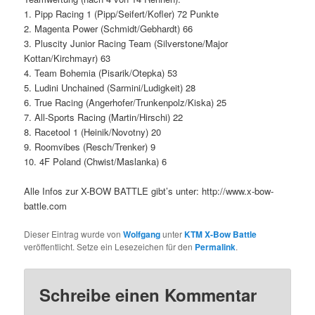
1. Pipp Racing 1 (Pipp/Seifert/Kofler) 72 Punkte
2. Magenta Power (Schmidt/Gebhardt) 66
3. Pluscity Junior Racing Team (Silverstone/Major
Kottan/Kirchmayr) 63
4. Team Bohemia (Pisarik/Otepka) 53
5. Ludini Unchained (Sarmini/Ludigkeit) 28
6. True Racing (Angerhofer/Trunkenpolz/Kiska) 25
7. All-Sports Racing (Martin/Hirschi) 22
8. Racetool 1 (Heinik/Novotny) 20
9. Roomvibes (Resch/Trenker) 9
10. 4F Poland (Chwist/Maslanka) 6
Alle Infos zur X-BOW BATTLE gibt’s unter: http://www.x-bow-
battle.com
Dieser Eintrag wurde von
Wolfgang
unter
KTM X-Bow Battle
veröffentlicht. Setze ein Lesezeichen für den
Permalink
.
Schreibe einen Kommentar