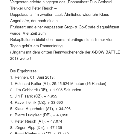
Vergessen erlebte hingegen das „Roomvibes“ Duo Gerhard
Trenker und Peter Resch –
Doppelausfall im zweiten Lauf. Ähnliches widerfuhr Klaus
Angerhofer, der nach einem
Frühstart und einer verpassten Stop- & Go-Strafe disqualifiziert
wurde. Viel Zeit zum
Rekapitulieren bleibt den Teams allerdings nicht: In nur vier
Tagen geht’s am Pannoniaring
(Ungarn) mit dem dritten Rennwochenende der X-BOW BATTLE
2013 weiter!
Die Ergebnisse:
1. Rennen, 01. Juni 2013:
1. Reinhard Kofler (AT), 25:45.624 Minuten (16 Runden)
2. Jim Gebhardt (DE), + 1.905 Sekunden
3. Jiri Pisarik (CZ), + 4.955
4. Pavel Heinik (CZ), + 33.690
5. Klaus Angerhofer (AT), + 34.206
6. Pierre Ludigkeit (DE), + 43,958
7. Peter Resch (AT), + 47.074
8. Jürgen Pipp (DE), + 47.136
9. Ernst Kirchmayr (AT), + 47.413