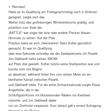
1. Rennlauf:
Hatte es im Qualifying am Freitagnachmittag noch in Strömen
geregnet, zeigte sich das
Wetter trotz des großräumigen Wintereinbruchs gnädig, und
pünktlich zum Start der
„BATTLE“ war sogar der eine oder andere Flecken blauen
Himmels zu sehen. Auf der Pole
Position hatte es sich „Heimkehrer“ Reini Kofler gemütlich
gemacht. Er war im Qualifying
über eine Sekunde schneller als der Zweitplatzierte Jiri Pisarik,
Jim Gebhardt hatte seinen XBOW
auf Platz drei gestellt. Kofler nutzte seine Startposition aus und
konnte sich von Beginn
an absetzen, während hinter ihm vom ersten Meter an ein
beinharter Kampf zwischen Pisarik
und Gebhardt tobte. Für die erste Schrecksekunde sorgte Klaus
Angerhofer, der in der
Schloßgold-Kurve mit blockierenden Rädern ins Kiesbeet
rutschte, und Jim Gebhardt dabei
nur um Zentimter verpasste. Kurz darauf gab’s erneut Aufregung,
diesmal in der Remus-