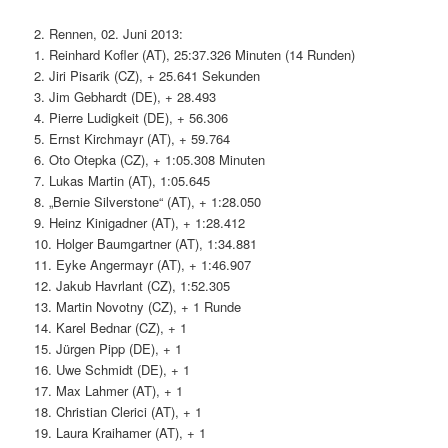
2. Rennen, 02. Juni 2013:
1. Reinhard Kofler (AT), 25:37.326 Minuten (14 Runden)
2. Jiri Pisarik (CZ), + 25.641 Sekunden
3. Jim Gebhardt (DE), + 28.493
4. Pierre Ludigkeit (DE), + 56.306
5. Ernst Kirchmayr (AT), + 59.764
6. Oto Otepka (CZ), + 1:05.308 Minuten
7. Lukas Martin (AT), 1:05.645
8. „Bernie Silverstone“ (AT), + 1:28.050
9. Heinz Kinigadner (AT), + 1:28.412
10. Holger Baumgartner (AT), 1:34.881
11. Eyke Angermayr (AT), + 1:46.907
12. Jakub Havrlant (CZ), 1:52.305
13. Martin Novotny (CZ), + 1 Runde
14. Karel Bednar (CZ), + 1
15. Jürgen Pipp (DE), + 1
16. Uwe Schmidt (DE), + 1
17. Max Lahmer (AT), + 1
18. Christian Clerici (AT), + 1
19. Laura Kraihamer (AT), + 1