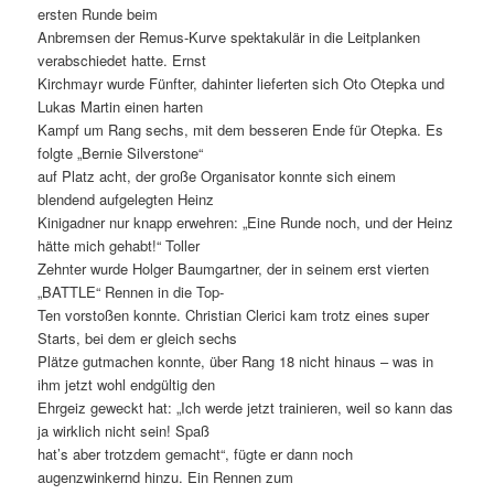
ersten Runde beim
Anbremsen der Remus-Kurve spektakulär in die Leitplanken
verabschiedet hatte. Ernst
Kirchmayr wurde Fünfter, dahinter lieferten sich Oto Otepka und
Lukas Martin einen harten
Kampf um Rang sechs, mit dem besseren Ende für Otepka. Es
folgte „Bernie Silverstone“
auf Platz acht, der große Organisator konnte sich einem
blendend aufgelegten Heinz
Kinigadner nur knapp erwehren: „Eine Runde noch, und der Heinz
hätte mich gehabt!“ Toller
Zehnter wurde Holger Baumgartner, der in seinem erst vierten
„BATTLE“ Rennen in die Top-
Ten vorstoßen konnte. Christian Clerici kam trotz eines super
Starts, bei dem er gleich sechs
Plätze gutmachen konnte, über Rang 18 nicht hinaus – was in
ihm jetzt wohl endgültig den
Ehrgeiz geweckt hat: „Ich werde jetzt trainieren, weil so kann das
ja wirklich nicht sein! Spaß
hat’s aber trotzdem gemacht“, fügte er dann noch
augenzwinkernd hinzu. Ein Rennen zum