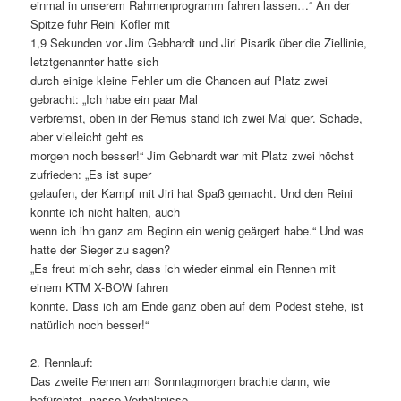
einmal in unserem Rahmenprogramm fahren lassen…“ An der
Spitze fuhr Reini Kofler mit
1,9 Sekunden vor Jim Gebhardt und Jiri Pisarik über die Ziellinie,
letztgenannter hatte sich
durch einige kleine Fehler um die Chancen auf Platz zwei
gebracht: „Ich habe ein paar Mal
verbremst, oben in der Remus stand ich zwei Mal quer. Schade,
aber vielleicht geht es
morgen noch besser!“ Jim Gebhardt war mit Platz zwei höchst
zufrieden: „Es ist super
gelaufen, der Kampf mit Jiri hat Spaß gemacht. Und den Reini
konnte ich nicht halten, auch
wenn ich ihn ganz am Beginn ein wenig geärgert habe.“ Und was
hatte der Sieger zu sagen?
„Es freut mich sehr, dass ich wieder einmal ein Rennen mit
einem KTM X-BOW fahren
konnte. Dass ich am Ende ganz oben auf dem Podest stehe, ist
natürlich noch besser!“
2. Rennlauf:
Das zweite Rennen am Sonntagmorgen brachte dann, wie
befürchtet, nasse Verhältnisse