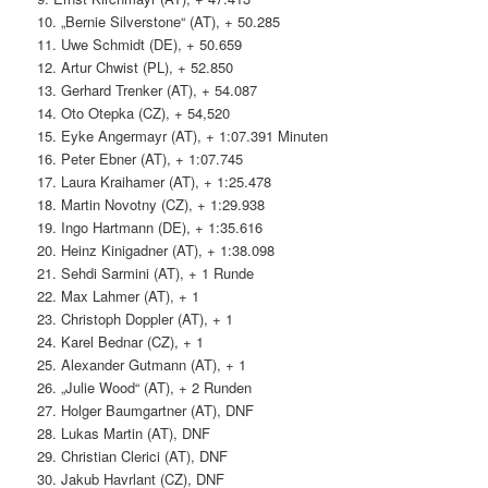
10. „Bernie Silverstone“ (AT), + 50.285
11. Uwe Schmidt (DE), + 50.659
12. Artur Chwist (PL), + 52.850
13. Gerhard Trenker (AT), + 54.087
14. Oto Otepka (CZ), + 54,520
15. Eyke Angermayr (AT), + 1:07.391 Minuten
16. Peter Ebner (AT), + 1:07.745
17. Laura Kraihamer (AT), + 1:25.478
18. Martin Novotny (CZ), + 1:29.938
19. Ingo Hartmann (DE), + 1:35.616
20. Heinz Kinigadner (AT), + 1:38.098
21. Sehdi Sarmini (AT), + 1 Runde
22. Max Lahmer (AT), + 1
23. Christoph Doppler (AT), + 1
24. Karel Bednar (CZ), + 1
25. Alexander Gutmann (AT), + 1
26. „Julie Wood“ (AT), + 2 Runden
27. Holger Baumgartner (AT), DNF
28. Lukas Martin (AT), DNF
29. Christian Clerici (AT), DNF
30. Jakub Havrlant (CZ), DNF