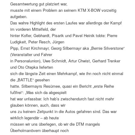
Gesamtwertung gut platziert war,
musste mit einem Problem an seinem KTM X-BOW vorzeitig
aufgeben.
Das wahre Highlight des ersten Laufes war allerdings der Kampf
im vorderen Mittelfeld, der
hinter Kofler, Gebhardt, Pisarik und Pavel Heinik tobte: Pierre
Ludigkeit, Peter Resch, Jürgen
Pipp, Ernst Kirchmayr, Georg Silbermayr aka „Bernie Silverstone“
(Veranstalter und Fahrer
in Personalunion), Uwe Schmidt, Artur Chwist, Gerhard Trenker
und Oto Otepka lieferten
sich die längste Zeit einen Mehrkampf, wie ihn noch nicht einmal
die „BATTLE“ gesehen
hatte. Silbermayrs Resümee, quasi ein Bericht „erste Reihe
fußfrei“: „Was sich da abgespielt
hat war unfassbar. Ich hab’s zwischendurch fast nicht mehr
glauben können, auch, dass wir
uns zu keinem Zeitpunkt in die Autos gefahren sind. Das war
wirklich legendär – ab heute
müssen wir uns überlegen, ob wir die DTM mangels
Überholmanövern überhaupt noch