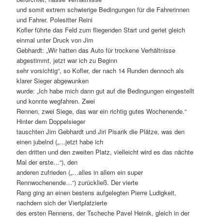
und somit extrem schwierige Bedingungen für die Fahrerinnen
und Fahrer. Polesitter Reini
Kofler führte das Feld zum fliegenden Start und geriet gleich
einmal unter Druck von Jim
Gebhardt: „Wir hatten das Auto für trockene Verhältnisse
abgestimmt, jetzt war ich zu Beginn
sehr vorsichtig“, so Kofler, der nach 14 Runden dennoch als
klarer Sieger abgewunken
wurde: „Ich habe mich dann gut auf die Bedingungen eingestellt
und konnte wegfahren. Zwei
Rennen, zwei Siege, das war ein richtig gutes Wochenende.“
Hinter dem Doppelsieger
tauschten Jim Gebhardt und Jiri Pisarik die Plätze, was den
einen jubelnd („…jetzt habe ich
den dritten und den zweiten Platz, vielleicht wird es das nächte
Mal der erste…“), den
anderen zufrieden („…alles in allem ein super
Rennwochenende…“) zurückließ. Der vierte
Rang ging an einen bestens aufgelegten Pierre Ludigkeit,
nachdem sich der Viertplatzierte
des ersten Rennens, der Tscheche Pavel Heinik, gleich in der