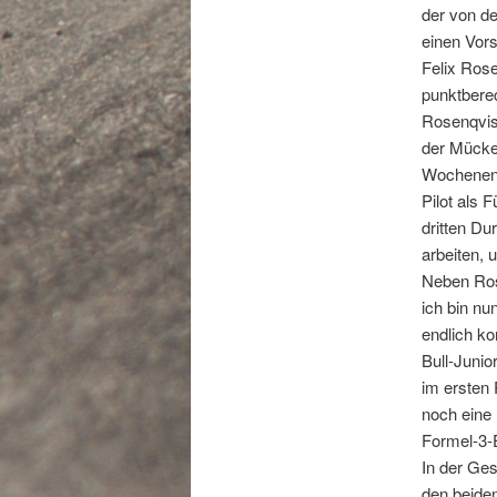
der von de
einen Vors
Felix Rose
punktberec
Rosenqvis
der Mücke-
Wochenend
Pilot als 
dritten Du
arbeiten,
Neben Rose
ich bin nu
endlich ko
Bull-Junio
im ersten 
noch eine 
Formel-3-E
In der Ge
den beiden