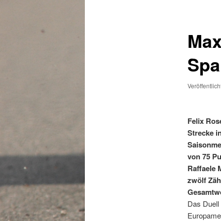
Max
Spa
Veröffentlic
Felix Ros
Strecke i
Saisonmee
von 75 Pu
Raffaele
zwölf Zäh
Gesamtwer
Das Duell 
Europamei