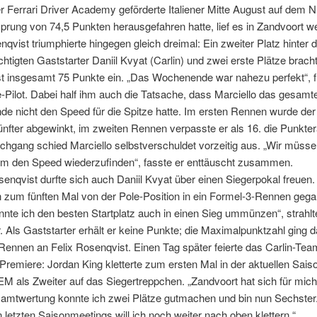
r Ferrari Driver Academy geförderte Italiener Mitte August auf dem N
prung von 74,5 Punkten herausgefahren hatte, lief es in Zandvoort we
nqvist triumphierte hingegen gleich dreimal: Ein zweiter Platz hinter 
htigten Gaststarter Daniil Kvyat (Carlin) und zwei erste Plätze brach
t insgesamt 75 Punkte ein. „Das Wochenende war nahezu perfekt“, f
Pilot. Dabei half ihm auch die Tatsache, dass Marciello das gesamt
e nicht den Speed für die Spitze hatte. Im ersten Rennen wurde de
Fünfter abgewinkt, im zweiten Rennen verpasste er als 16. die Punkte
rchgang schied Marciello selbstverschuldet vorzeitig aus. „Wir müss
 um den Speed wiederzufinden“, fasste er enttäuscht zusammen.
nqvist durfte sich auch Daniil Kvyat über einen Siegerpokal freuen. 
n zum fünften Mal von der Pole-Position in ein Formel-3-Rennen geg
nnte ich den besten Startplatz auch in einen Sieg ummünzen“, strahlt
r. Als Gaststarter erhält er keine Punkte; die Maximalpunktzahl ging 
Rennen an Felix Rosenqvist. Einen Tag später feierte das Carlin-Tea
Premiere: Jordan King kletterte zum ersten Mal in der aktuellen Sais
M als Zweiter auf das Siegertreppchen. „Zandvoort hat sich für mich
samtwertung konnte ich zwei Plätze gutmachen und bin nun Sechster.
 letzten Saisonmeetings will ich noch weiter nach oben klettern.“