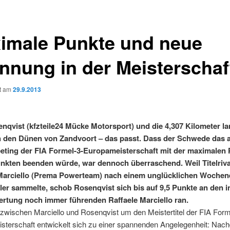
imale Punkte und neue
nnung in der Meisterschaf
ht am
29.9.2013
enqvist (kfzteile24 Mücke Motorsport) und die 4,307 Kilometer l
n den Dünen von Zandvoort – das passt. Dass der Schwede das 
ting der FIA Formel-3-Europameisterschaft mit der maximalen 
nkten beenden würde, war dennoch überraschend. Weil Titelriva
 Marciello (Prema Powerteam) nach einem unglücklichen Wochen
ler sammelte, schob Rosenqvist sich bis auf 9,5 Punkte an den i
tung noch immer führenden Raffaele Marciello ran.
zwischen Marciello und Rosenqvist um den Meistertitel der FIA Form
sterschaft entwickelt sich zu einer spannenden Angelegenheit: Nac