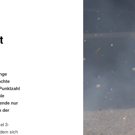
t
ange
achte
Punktzahl
le
ende nur
n der
el 3-
hdem sich