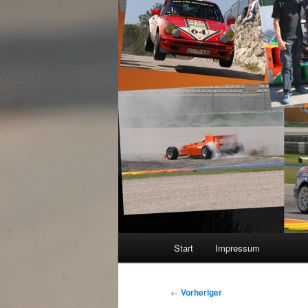
Hauptmenü
Start
Impressum
Beitragsnavigation
←
Vorheriger