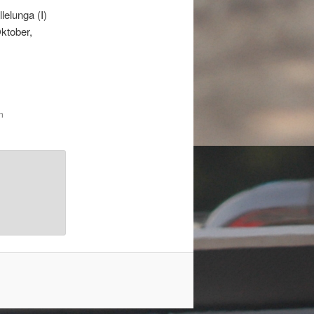
elunga (I)
ktober,
n