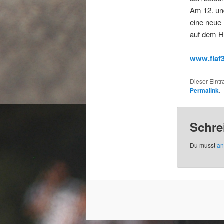
Am 12. und
eine neue 
auf dem H
www.fiaf
Dieser Eint
Permalink
.
Schre
Du musst
an