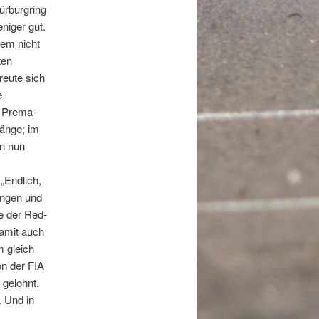
ürburgring
niger gut.
dem nicht
ten
reute sich
e
r Prema-
ränge; im
en nun
„Endlich,
angen und
e der Red-
damit auch
m gleich
on der FIA
 gelohnt.
 Und in