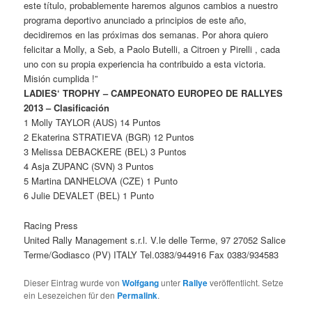
este título, probablemente haremos algunos cambios a nuestro
programa deportivo anunciado a principios de este año,
decidiremos en las próximas dos semanas. Por ahora quiero
felicitar a Molly, a Seb, a Paolo Butelli, a Citroen y Pirelli , cada
uno con su propia experiencia ha contribuido a esta victoria.
Misión cumplida !”
LADIES‘ TROPHY – CAMPEONATO EUROPEO DE RALLYES
2013 – Clasificación
1 Molly TAYLOR (AUS) 14 Puntos
2 Ekaterina STRATIEVA (BGR) 12 Puntos
3 Melissa DEBACKERE (BEL) 3 Puntos
4 Asja ZUPANC (SVN) 3 Puntos
5 Martina DANHELOVA (CZE) 1 Punto
6 Julie DEVALET (BEL) 1 Punto
Racing Press
United Rally Management s.r.l. V.le delle Terme, 97 27052 Salice
Terme/Godiasco (PV) ITALY Tel.0383/944916 Fax 0383/934583
Dieser Eintrag wurde von
Wolfgang
unter
Rallye
veröffentlicht. Setze
ein Lesezeichen für den
Permalink
.