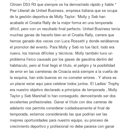
Citroen DS3 R3 que siempre se ha demostrado rápido y fiable "
Pier Liberali de United Business, empresa italiana que se ocupa
de la gestión deportiva de Molly Taylor: “Molly y Seb han
acabado el Croatia Rally de la mejor forma en una temporada
difícil, pero con un resultado final perfecto. United Business tenía
muchas ganas de hacerlo bien en el Croatia Rally, carrera que
hemos ganado dos veces con Luca Rossetti y donde estábamos
el promotor del evento. Para Molly y Seb no fue fácil, todo era
nuevo, los tramos difíciles y técnicos. Molly también tuvo un
problema físico causado por los gases de gasolina dentro del
habitaculo, pero al final llegó el título, el peligro y la posibilidad
de error en las carreteras de Croacia está siempre a la vuelta de
la esquina, han sido buenos en no cometer errores . Y ahora es
un placer estar aquí para celebrar todos juntos. El Ladies‘ Trophy
era nuestro objetivo declarado a principios de temporada , Molly
Taylor y Seb Marshall lo han conseguido, demostrando ser dos
excelentes profesionales. Ganar el título con dos carreras de
adelanto nos permite considerar cuidadosamente el final de
temporada, estamos considerando las que podrían ser las
mejores oportunidades para nuestro equipo, su proceso de
crecimiento deportivo y profesional no debe pararse con ganar