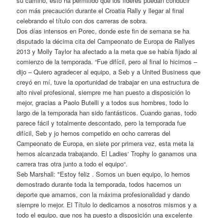
su camino, esto ha permitido que los líderes puedan conducir
con más precaución durante el Croatia Rally y llegar al final
celebrando el título con dos carreras de sobra.
Dos días intensos en Porec, donde este fin de semana se ha
disputado la décima cita del Campeonato de Europa de Rallyes
2013 y Molly Taylor ha afectado a la meta que se había fijado al
comienzo de la temporada. “Fue difícil, pero al final lo hicimos –
dijo – Quiero agradecer al equipo, a Seb y a United Business que
creyó en mí, tuve la oportunidad de trabajar en una estructura de
alto nivel profesional, siempre me han puesto a disposición lo
mejor, gracias a Paolo Butelli y a todos sus hombres, todo lo
largo de la temporada han sido fantásticos. Cuando ganas, todo
parece fácil y totalmente descontado, pero la temporada fue
difícil, Seb y jo hemos competido en ocho carreras del
Campeonato de Europa, en siete por primera vez, esta meta la
hemos alcanzada trabajando. El Ladies‘ Trophy lo ganamos una
carrera tras otra junto a todo el equipo“.
Seb Marshall: "Estoy feliz . Somos un buen equipo, lo hemos
demostrado durante toda la temporada, todos hacemos un
deporte que amamos, con la máxima profesionalidad y dando
siempre lo mejor. El Título lo dedicamos a nosotros mismos y a
todo el equipo, que nos ha puesto a disposición una excelente