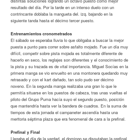
distintas soluciones logrando un octavo puesto como mejor
resultado del día. Por la tarde en un intenso duelo con un
contrincante doblaba la mangueta del. izq. bajando en la
siguiente tanda hasta el décimo tercer puesto.
Entrenamientos cronometrados
El sábado se esperaba lluvia lo que obligaba a buscar la mejor
puesta a punto para correr sobre asfalto mojado. Fue un día muy
difícil, competir sobre pista mojada es totalmente diferente de
hacerlo en seco, los reglajes son diferentes y el conocimiento de
la pista y su trazada es de vital importancia. Miguel Socías en la
primera manga se vio envuelto en una montonera quedando muy
retrasado y con el kart dañado, tan solo pudo ser décimo
noveno. En la segunda manga realizaba una gran lo que le
permitía situarse en los puestos de cabeza, tras unas vueltas el
piloto del Grupo Puma hacía suyo el segundo puesto, posición
que mantendría hasta ver la bandera de cuadros. En la suma de
tiempos de esta jornada el campaneter ascendía hasta una
meritoria séptima plaza que era fenomenal de cara a la prefinal.
Prefinal y Final
Llegaba el día de la verdad, el domingo se disputaban la prefinal