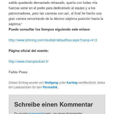
salido quedando demasiado retrasado, quería con todas mis
fuerzas estar en el podio para dedicárselo al equipo y a los
patrocinadores, pero las carreras son así, al final he hecho una
gran carrera remontando de la décimo séptima posición hasta la
séptima.”
Puede consultar los tiempos siguiendo este enlace:
http://www.lstiming.com/risultati/defaultlive.aspx?camp=k13
Página oficial del evento:
http://www.championkart.it/
Ferbis Press
Dieser Eintrag wurde von
Wolfgang
unter
Karting
veröffentlicht. Setze
ein Lesezeichen für den
Permalink
.
Schreibe einen Kommentar
Du musst
angemeldet
sein, um einen Kommentar