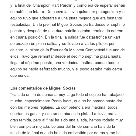
y la final del Champion Kart Parolin y como era de esperar serían
de auténtico infarto. De nuevo la lluvia quiso ser protagonista y el
equipo tuvo que adaptarse a una pista mojada que era bastante
resbaladiza. En la prefinal Miguel Socías partía desde el séptimo
puesto y después de una dura batalla lograba terminar la carrera
en cuarta posición. En la final la salida fue catastrófica un kart
se cruzaba en plena salida y se llevaba a varios pilotos por
delante, el piloto de la Escudería Mallorca Competició fue uno de
ellos. Tuvo que remontar desde el décimo séptima plaza hasta
llegar al séptimo puesto, una verdadera lástima porque todo el
equipo se había esforzado mucho, y el podio estaba más cerca
que nunca.
Los comentarios de Miguel Socías
“Ha sido un fin de semana muy largo todo el equipo ha trabajado
mucho, especialmente Pedro Ivars, que no ha parado hasta dar
con los mejores reglajes. La competencia era máxima, todos
queríamos ganar, y eso se notaba en la pista. La lluvia era la
gran temida, pero al final ha sido una aliada, hemos rodado muy
bien con pista mojada. Lo peor del fin de semana ha sido la
salida de la final cuando he sido embestido por detrás y me he